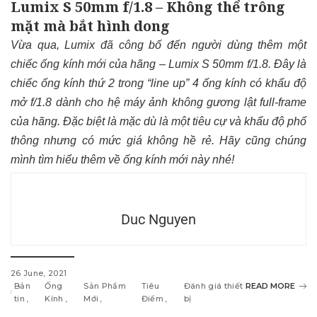
Lumix S 50mm f/1.8 – Không thể trông
mặt mà bắt hình dong
Vừa qua, Lumix đã công bố đến người dùng thêm một
chiếc ống kính mới của hãng – Lumix S 50mm f/1.8. Đây là
chiếc ống kính thứ 2 trong “line up” 4 ống kính có khẩu độ
mở f/1.8 dành cho hệ máy ảnh không gương lật full-frame
của hãng. Đặc biệt là mặc dù là một tiêu cự và khẩu độ phổ
thông nhưng có mức giá không hề rẻ. Hãy cũng chúng
mình tìm hiểu thêm về ống kính mới này nhé!
Duc Nguyen
26 June, 2021
Bản
Ống
Sản Phẩm
Tiêu
Đánh giá thiết
READ MORE
tin
Kính
Mới
Điểm
bị