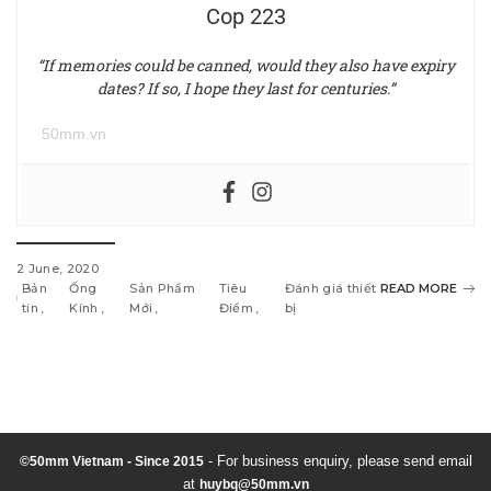
Cop 223
“If memories could be canned, would they also have expiry
dates? If so, I hope they last for centuries.”
50mm.vn
2 June, 2020
Bản
Ống
Sản Phẩm
Tiêu
Đánh giá thiết
READ MORE
tin
Kính
Mới
Điểm
bị
w
i
n
d
- For business enquiry, please send email
©50mm Vietnam - Since 2015
at
huybq@50mm.vn
o