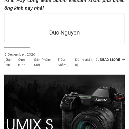
f/1.8. Hãy cùng team 50mm Vietnam khám phá chiếc
ống kính này nhé!
Duc Nguyen
8 December, 2020
Bản
Ống
Sản Phẩm
Tiêu
Đánh giá thiết
READ MORE
tin
Kính
Mới
Điểm
bị