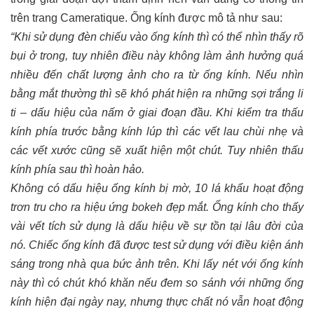
trên trang Cameratique. Ống kính được mô tả như sau:
“Khi sử dụng đèn chiếu vào ống kính thì có thể nhìn thấy rõ
bụi ở trong, tuy nhiên điều này không làm ảnh hưởng quá
nhiều đến chất lượng ảnh cho ra từ ống kính. Nếu nhìn
bằng mắt thường thì sẽ khó phát hiện ra những sợi trắng li
ti – dấu hiệu của nấm ở giai đoạn đầu. Khi kiểm tra thấu
kính phía trước bằng kính lúp thì các vết lau chùi nhẹ và
các vết xước cũng sẽ xuất hiện một chút. Tuy nhiên thấu
kính phía sau thì hoàn hảo.
Không có dấu hiệu ống kính bị mờ, 10 lá khẩu hoạt động
trơn tru cho ra hiệu ứng bokeh đẹp mắt. Ống kính cho thấy
vài vết tích sử dụng là dấu hiệu về sự tồn tại lâu đời của
nó. Chiếc ống kính đã được test sử dụng với điều kiện ánh
sáng trong nhà qua bức ảnh trên. Khi lấy nét với ống kính
này thì có chút khó khăn nếu đem so sánh với những ống
kính hiện đại ngày nay, nhưng thực chất nó vẫn hoạt động