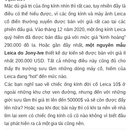
Mặc dù giá trị của ống kính nhìn thì rất cao, tuy nhiên đây là
điều có thể hiểu được, vì các ống kính và máy ảnh Leica
cổ điển thường xuyên được bán với giá rất cao tại các
phiên đấu giá. Vào tháng 12 năm 2020, một ống kính Leica
quý hiếm đã được bán đấu giá với mức giá “kinh hoàng”
290.000 đô la. Hoặc gần đây nhất,
một nguyên mẫu
Leica do Jony-Ive
thiết kế dự kiến ​​sẽ được bán với giá ít
nhất 200.000 USD. Tất cả những điều này cũng đủ cho
thấy thị trường sưu tầm những dòng máy cổ, hiếm của
Leica đang “hot” đến mức nào.
Các bạn nghĩ sao về chiếc ống kính đời cổ Leica 10$ ở
ngoài những khu chợ ven đường, nhưng đến với những
giới sưu tầm thì giá trị lên đến 50000$ và sẽ còn được đẩy
lên nữa? Hoặc sau khi đọc bài này thì có khi ta nên về nhà
tìm lại xem có chiếc ống kính cũ cũ nào không vì biết đâu
lại phát hiện ra cả một gia tài cũng nên.