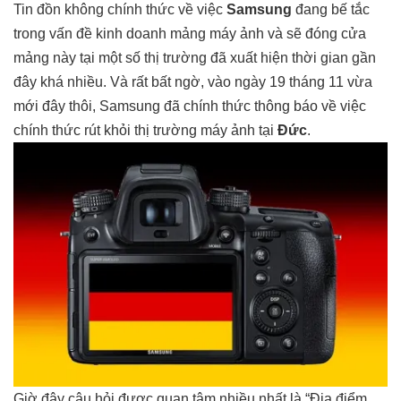
Tin đồn không chính thức về việc
Samsung
đang bế tắc
trong vấn đề kinh doanh mảng máy ảnh và sẽ đóng cửa
mảng này tại một số thị trường đã xuất hiện thời gian gần
đây khá nhiều. Và rất bất ngờ, vào ngày 19 tháng 11 vừa
mới đây thôi, Samsung đã chính thức thông báo về việc
chính thức rút khỏi thị trường máy ảnh tại
Đức
.
Giờ đây câu hỏi được quan tâm nhiều nhất là “Địa điểm