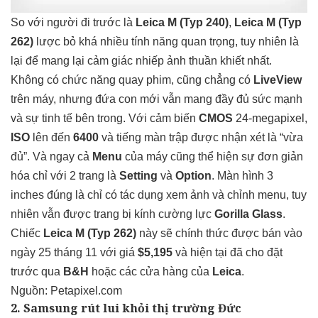
So với người đi trước là
Leica M (Typ 240)
,
Leica M (Typ
262)
lược bỏ khá nhiều tính năng quan trọng, tuy nhiên là
lại để mang lại cảm giác nhiếp ảnh thuần khiết nhất.
Không có chức năng quay phim, cũng chẳng có
LiveView
trên máy, nhưng đứa con mới vẫn mang đầy đủ sức mạnh
và sự tinh tế bên trong. Với cảm biến
CMOS
24-megapixel,
ISO
lên đến
6400
và tiếng màn trập được nhận xét là “vừa
đủ”. Và ngay cả
Menu
của máy cũng thể hiện sự đơn giản
hóa chỉ với 2 trang là
Setting
và
Option
. Màn hình 3
inches đúng là chỉ có tác dụng xem ảnh và chỉnh menu, tuy
nhiên vẫn được trang bị kính cường lực
Gorilla Glass
.
Chiếc
Leica M (Typ 262)
này sẽ chính thức được bán vào
ngày 25 tháng 11 với giá
$5,195
và hiện tại đã cho đặt
trước qua
B&H
hoặc các cửa hàng của
Leica
.
Nguồn:
Petapixel.com
2. Samsung rút lui khỏi thị trường Đức