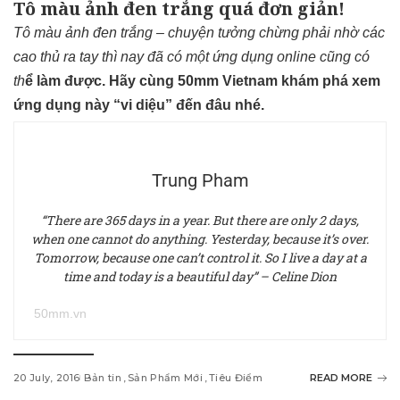
Tô màu ảnh đen trắng quá đơn giản!
Tô màu ảnh đen trắng – chuyện tưởng chừng phải nhờ các
cao thủ ra tay thì nay đã có một ứng dụng online cũng có
th
ể làm được. Hãy cùng 50mm Vietnam khám phá xem
ứng dụng này “vi diệu” đến đâu nhé.
Trung Pham
“There are 365 days in a year. But there are only 2 days,
when one cannot do anything. Yesterday, because it’s over.
Tomorrow, because one can’t control it. So I live a day at a
time and today is a beautiful day” – Celine Dion
50mm.vn
20 July, 2016
Bản tin
Sản Phẩm Mới
Tiêu Điểm
READ MORE