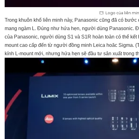
Logo của liên mi
Trong khuôn khổ liên minh này, Panasonic cũng đã có bước đ
mang ngàm L. Đúng như hứa hẹn, người dùng Panasonic. Điều
của Panasonic, người dùng
S1 và S1R
hoàn toàn có thể kết 
mount cao cấp đến từ người đồng minh Leica hoăc Sigma. (
kính L-mount mới, nhưng hứa hẹn sẽ đầu tư sản xuất trong th