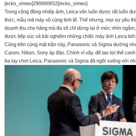
[ecko_vimeo]290680652[/ecko_vimeo]
Trong cộng đồng nhiếp ảnh,
Leica
vốn luôn được rất luôn đượ
thức, mẫu mã máy vô cùng tinh tế. Thế nhưng, mọi sự yêu th
doanh thu cho hãng mà đa số chỉ dừng lại ở mức nhìn ngắm, t
được tiếp xúc và trải nghiệm những chiếc máy ảnh Leica bở
Cũng trên cùng mặt trận này,
Panasonic
và
Sigma
dường như 
Canon, Nikon, Sony áp đảo. Chính vì vậy, để tạo lợi thế canh
ba tay chơi Leica, Panasonic và Sigma đã ngồi xuống với nh