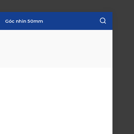
Góc nhìn 50mm
w
i
n
d
o
w