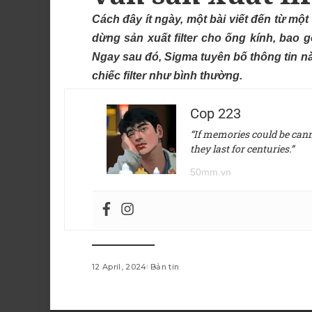
Cách đây ít ngày, một bài viết đến từ mộ
dừng sản xuất filter cho ống kính, bao g
Ngay sau đó, Sigma tuyên bố thông tin nà
chiếc filter như bình thường.
Cop 223
“If memories could be canne
they last for centuries.”
50mm.vn
12 April, 2024
Bản tin