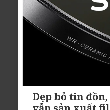
Dẹp bỏ tin đồn,
vẫn sản xuất fil