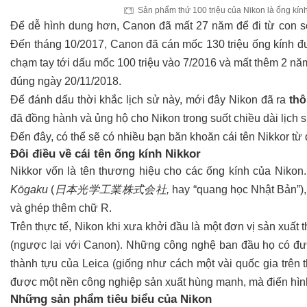
Sản phẩm thứ 100 triệu của Nikon là ống kí
Để dễ hình dung hơn, Canon đã mất 27 năm để đi từ con s
Đến tháng 10/2017, Canon đã cán mốc 130 triệu ống kính đư
chạm tay tới dấu mốc 100 triệu vào 7/2016 và mất thêm 2 nă
đúng ngày 20/11/2018.
Để đánh dấu thời khắc lịch sử này, mới đây Nikon đã ra
thô
đã đồng hành và ủng hộ cho Nikon trong suốt chiều dài lịch s
Đến đây, có thể sẽ có nhiều bạn băn khoăn cái tên Nikkor t
Đôi điều về cái tên ống kính Nikkor
Nikkor vốn là tên thương hiệu cho các ống kính của Nikon
Kōgaku
(
日本光学工業株式会社,
hay “quang học Nhật Bản”),
và ghép thêm chữ R.
Trên thực tế, Nikon khi xưa khởi đầu là một đơn vị sản xuất 
(ngược lại với Canon). Những công nghệ ban đầu họ có được
thành tựu của Leica (giống như cách một vài quốc gia trên 
được một nền công nghiệp sản xuất hùng mạnh, mà điển hình
Những sản phẩm tiêu biểu của Nikon