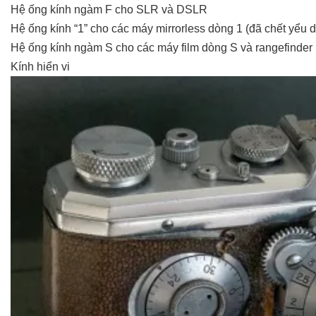
Hệ ống kính ngàm F cho SLR và DSLR
Hệ ống kính “1” cho các máy mirrorless dòng 1 (đã chết yểu d
Hệ ống kính ngàm S cho các máy film dòng S và rangefinder 
Kính hiển vi