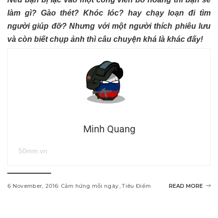
làm gì? Gào thét? Khóc lóc? hay chạy loạn đi tìm
người giúp đỡ? Nhưng với một người thích phiêu lưu
và còn biết chụp ảnh thì câu chuyện khá là khác đấy!
Minh Quang
50mm.vn
6 November, 2016
Cảm hứng mỗi ngày
Tiêu Điểm
READ MORE
w