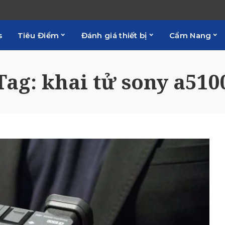
s
Tiêu Điểm
Đánh giá thiết bị
Cẩm Nang
Tag:
khai tử sony a510