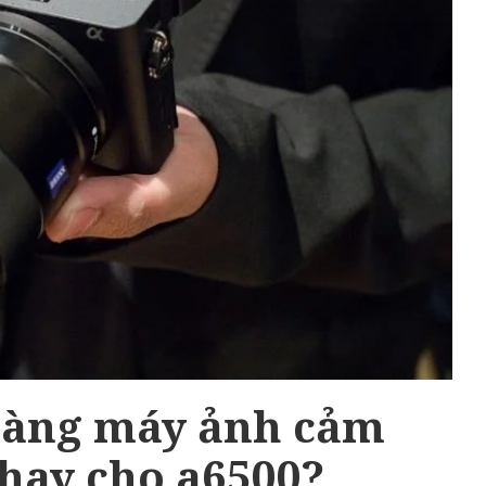
 làng máy ảnh cảm
thay cho a6500?