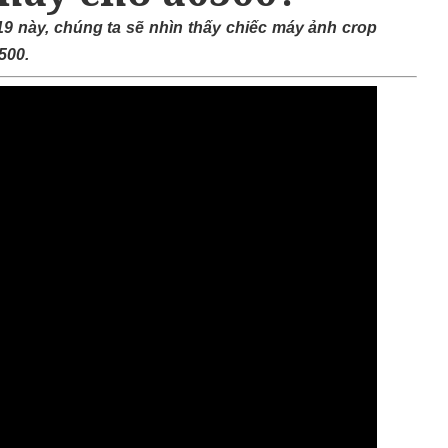
9 này, chúng ta sẽ nhìn thấy chiếc máy ảnh crop
500.