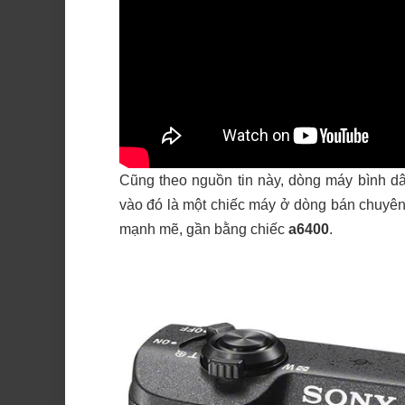
Cũng theo nguồn tin này, dòng máy bình dâ
vào đó là một chiếc máy ở dòng bán chuyên 
mạnh mẽ, gần bằng chiếc
a6400
.