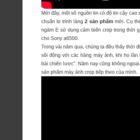
Mới đây, một số nguồn tin có độ tin cậy cao
chuẩn bị trình làng
2 sản phẩm
mới. Cụ th
ngàm E sử dụng cảm biến crop trong thời gia
cho Sony a6500.
Trong vài năm qua, chúng ta đều thấy thời đ
sôi động với các hãng máy ảnh, khi họ lần
bài chiến lược”. Năm nay cũng không ngoại l
sản phẩm máy ảnh crop tiếp theo của mình.