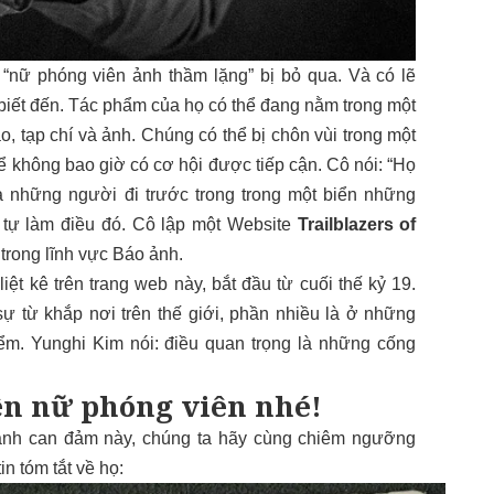
“nữ phóng viên ảnh thầm lặng” bị bỏ qua. Và có lẽ
biết đến. Tác phẩm của họ có thể đang nằm trong một
, tạp chí và ảnh. Chúng có thể bị chôn vùi trong một
ể không bao giờ có cơ hội được tiếp cận. Cô nói: “Họ
à những người đi trước trong trong một biển những
 tự làm điều đó. Cô lập một Website
Trailblazers of
trong lĩnh vực Báo ảnh.
iệt kê trên trang web này, bắt đầu từ cuối thế kỷ 19.
 từ khắp nơi trên thế giới, phần nhiều là ở những
m. Yunghi Kim nói: điều quan trọng là những cống
ên nữ phóng viên nhé!
ảnh can đảm này, chúng ta hãy cùng chiêm ngưỡng
n tóm tắt về họ: