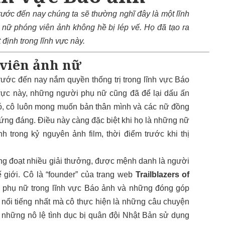
trước đến nay chúng ta sẽ thường nghĩ đây là một lĩnh
 nữ phóng viên ảnh không hề bị lép vế. Họ đã tạo ra
ịnh trong lĩnh vực này.
viên ảnh nữ
rước đến nay nắm quyền thống trị trong lĩnh vực Báo
h vực này, những người phụ nữ cũng đã để lại dấu ấn
đó, cô luôn mong muốn bản thân mình và các nữ đồng
ng đáng. Điều này càng đặc biệt khi họ là những nữ
 trong kỷ nguyên ảnh film, thời điểm trước khi thị
ừng đoạt nhiều giải thưởng, được mệnh danh là người
 giới. Cô là “founder” của trang web
Trailblazers of
i phụ nữ trong lĩnh vực Báo ảnh và những đóng góp
 nổi tiếng nhất mà cô thực hiện là những câu chuyện
ề những nô lệ tình dục bị quân đội Nhật Bản sử dụng