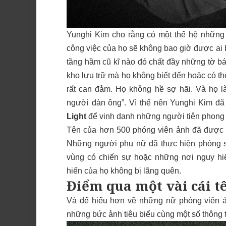
Yunghi Kim cho rằng có một thế hệ những 
công việc của họ sẽ không bao giờ được ai 
tầng hầm cũ kĩ nào đó chất đầy những tờ báo
kho lưu trữ mà họ không biết đến hoặc có th
rất can đảm. Họ không hề sợ hãi. Và họ l
người đàn ông”. Vì thế nên Yunghi Kim đã
Light
để vinh danh những người tiên phong 
Tên của hơn
500 phóng viên ảnh
đã được l
Những người phụ nữ đã thực hiện phóng sự
vùng có chiến sự hoặc những nơi nguy hiể
hiến của họ không bị lãng quên.
Điểm qua một vài cái t
Và để hiểu hơn về những nữ phóng viên 
những bức ảnh tiêu biểu cùng một số thông ti