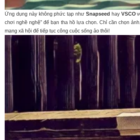
Ứng dụng này không phức tạp như
Snapseed
hay
VSCO
v
chơi nghề nghệ” để bạn tha hồ lựa chọn. Chỉ cần chọn ảnh, c
mạng xã hội để tiếp tục công cuộc sống ảo thôi!