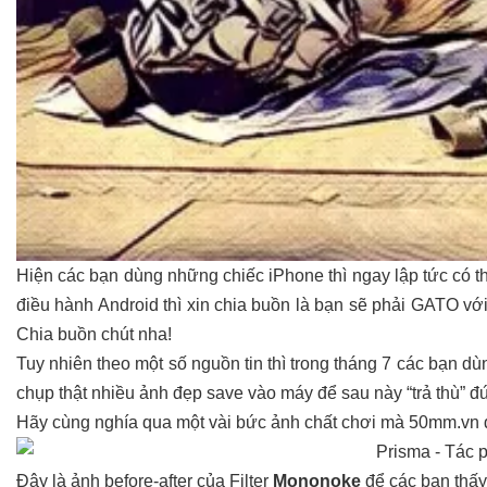
Hiện các bạn dùng những chiếc iPhone thì ngay lập tức có t
điều hành Android thì xin chia buồn là bạn sẽ phải GATO vớ
Chia buồn chút nha!
Tuy nhiên theo một số nguồn tin thì trong tháng 7 các bạn d
chụp thật nhiều ảnh đẹp save vào máy để sau này “trả thù” 
Hãy cùng nghía qua một vài bức ảnh chất chơi mà 50mm.vn đã
Đây là ảnh before-after của Filter
Mononoke
để các bạn thấy