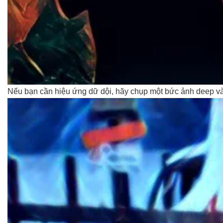
Nếu bạn cần hiệu ứng dữ dội, hãy chụp một bức ảnh deep và 