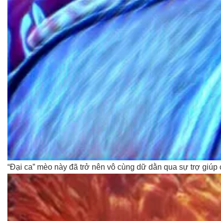
“Đại ca” mèo này đã trở nên vô cùng dữ dằn qua sự trợ giúp c