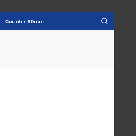
Góc nhìn 50mm
w
i
n
d
o
w