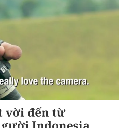
 vời đến từ
gười Indonesia