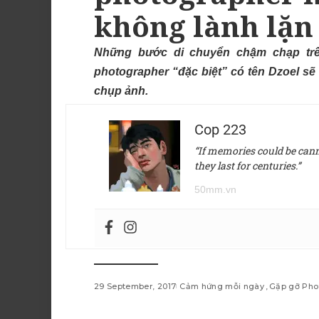
không lành lặn
Những bước di chuyển chậm chạp trê
photographer “đặc biệt” có tên Dzoel s
chụp ảnh.
Cop 223
“If memories could be canne
they last for centuries.”
50mm.vn
29 September, 2017
Cảm hứng mỗi ngày
Gặp gỡ Pho