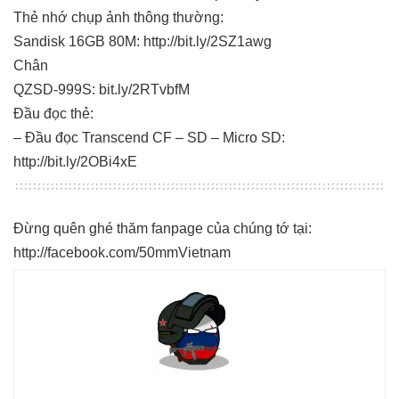
Thẻ nhớ chụp ảnh thông thường:
Sandisk 16GB 80M: http://bit.ly/2SZ1awg
Chân
QZSD-999S: bit.ly/2RTvbfM
Đầu đọc thẻ:
– Đầu đọc Transcend CF – SD – Micro SD:
http://bit.ly/2OBi4xE
Đừng quên ghé thăm fanpage của chúng tớ tại:
http://facebook.com/50mmVietnam