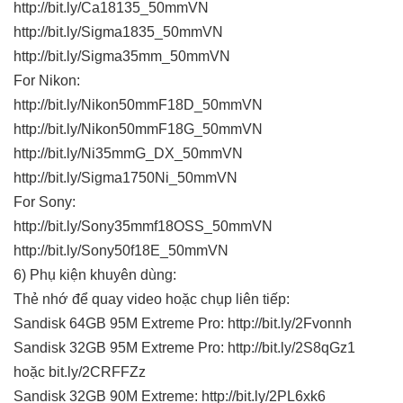
http://bit.ly/Ca18135_50mmVN
http://bit.ly/Sigma1835_50mmVN
http://bit.ly/Sigma35mm_50mmVN
For Nikon:
http://bit.ly/Nikon50mmF18D_50mmVN
http://bit.ly/Nikon50mmF18G_50mmVN
http://bit.ly/Ni35mmG_DX_50mmVN
http://bit.ly/Sigma1750Ni_50mmVN
For Sony:
http://bit.ly/Sony35mmf18OSS_50mmVN
http://bit.ly/Sony50f18E_50mmVN
6) Phụ kiện khuyên dùng:
Thẻ nhớ để quay video hoặc chụp liên tiếp:
Sandisk 64GB 95M Extreme Pro: http://bit.ly/2Fvonnh
Sandisk 32GB 95M Extreme Pro: http://bit.ly/2S8qGz1
hoặc bit.ly/2CRFFZz
Sandisk 32GB 90M Extreme: http://bit.ly/2PL6xk6