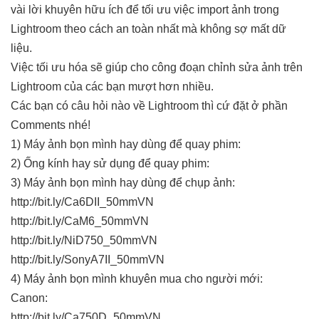
vài lời khuyên hữu ích để tối ưu việc import ảnh trong
Lightroom theo cách an toàn nhất mà không sợ mất dữ
liệu.
Việc tối ưu hóa sẽ giúp cho công đoạn chỉnh sửa ảnh trên
Lightroom của các bạn mượt hơn nhiều.
Các bạn có câu hỏi nào về Lightroom thì cứ đặt ở phần
Comments nhé!
1) Máy ảnh bọn mình hay dùng để quay phim:
2) Ống kính hay sử dụng để quay phim:
3) Máy ảnh bọn mình hay dùng để chụp ảnh:
http://bit.ly/Ca6DII_50mmVN
http://bit.ly/CaM6_50mmVN
http://bit.ly/NiD750_50mmVN
http://bit.ly/SonyA7II_50mmVN
4) Máy ảnh bọn mình khuyên mua cho người mới:
Canon:
http://bit.ly/Ca750D_50mmVN