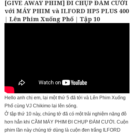
[GIVE AWAY PHIM] ĐI CHỤP ĐÁM CƯỚI
với MÁY PHIM và ILFORD HP5 PLUS 400
| Lên Phim Xuống Phố | Tập 10
Hello anh chị em, lại một thứ 5 đã tới và Lên Phim Xuống
Phố cùng VJ Chikimo lại lên sóng.
Ở tập thứ 10 này, chúng tớ đã có một trải nghiệm nặng đô
hơn hẳn khi CẦM MÁY PHIM ĐI CHỤP ĐÁM CƯỚI. Cuộn
phim lần này chúng tớ dùng là cuộn đen trắng ILFORD