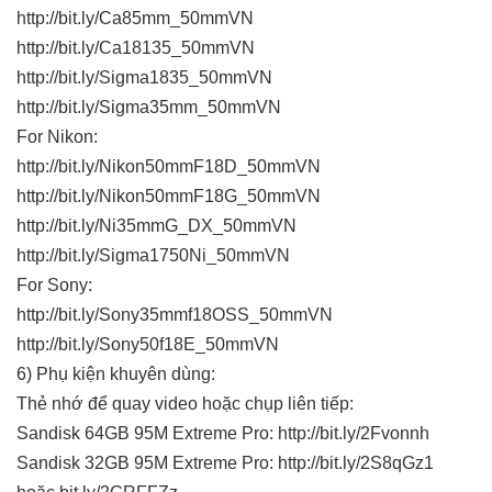
http://bit.ly/Ca85mm_50mmVN
http://bit.ly/Ca18135_50mmVN
http://bit.ly/Sigma1835_50mmVN
http://bit.ly/Sigma35mm_50mmVN
For Nikon:
http://bit.ly/Nikon50mmF18D_50mmVN
http://bit.ly/Nikon50mmF18G_50mmVN
http://bit.ly/Ni35mmG_DX_50mmVN
http://bit.ly/Sigma1750Ni_50mmVN
For Sony:
http://bit.ly/Sony35mmf18OSS_50mmVN
http://bit.ly/Sony50f18E_50mmVN
6) Phụ kiện khuyên dùng:
Thẻ nhớ để quay video hoặc chụp liên tiếp:
Sandisk 64GB 95M Extreme Pro: http://bit.ly/2Fvonnh
Sandisk 32GB 95M Extreme Pro: http://bit.ly/2S8qGz1