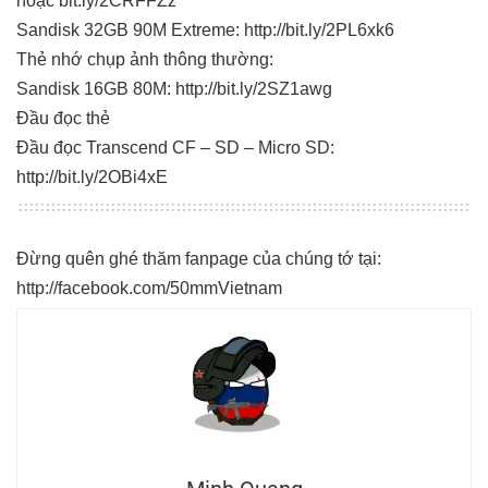
hoặc bit.ly/2CRFFZz
Sandisk 32GB 90M Extreme: http://bit.ly/2PL6xk6
Thẻ nhớ chụp ảnh thông thường:
Sandisk 16GB 80M: http://bit.ly/2SZ1awg
Đầu đọc thẻ
Đầu đọc Transcend CF – SD – Micro SD:
http://bit.ly/2OBi4xE
Đừng quên ghé thăm fanpage của chúng tớ tại:
http://facebook.com/50mmVietnam