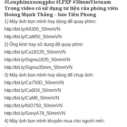
#Lenphimxuongpho #LPXP #50mmVietnam
Trong video có sử dụng tư liệu của phóng viên
Hoàng Mạnh Thắng – báo Tiền Phong
1) Máy ảnh bọn mình hay dùng để quay phim:
http://bit.ly/A6300_50mmVN
http://bit.ly/CaM50_50mmVN
2) Ống kính hay sử dụng để quay phim:
http://bit.ly/Ca18135_50mmVN
http://bit.ly/Sigma1835_50mmVN
http://bit.ly/Sigma35mm_50mmVN
3) Máy ảnh bọn mình hay dùng để chụp ảnh:
http://bit.ly/Ca750D_50mmVN
http://bit.ly/Ca6DII_50mmVN
http://bit.ly/CaM6_50mmVN
http://bit.ly/NiD750_50mmVN
http://bit.ly/SonyA7II_50mmVN
4) Máy ảnh bọn mình khuyên mua cho người mới: