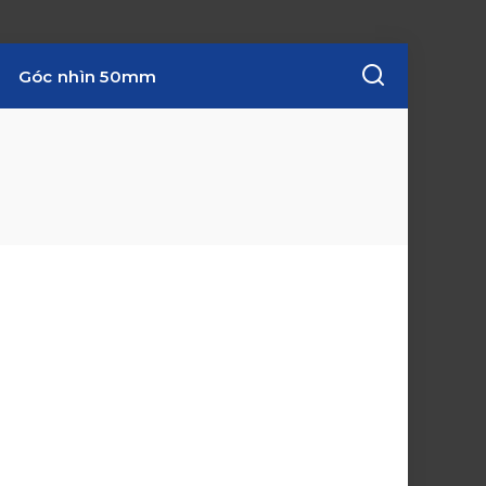
Góc nhìn 50mm
w
i
n
d
o
w