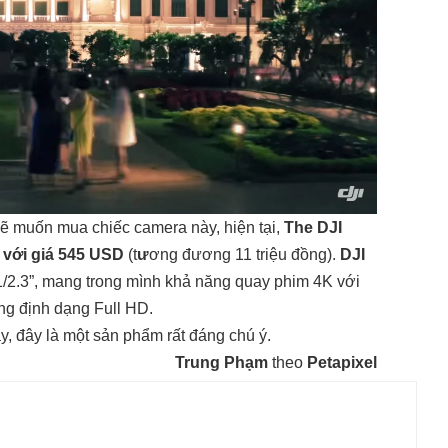
sẽ muốn mua chiếc camera này, hiện tại,
The DJI
với giá 545 USD
(t
ư
ơng đương 11 triệu đồng).
DJI
2.3”, mang trong mình khả năng quay phim 4K với
ang định dạng Full HD.
, đây là một sản phẩm rất đáng chú ý.
Trung Phạm
theo
Petapixel