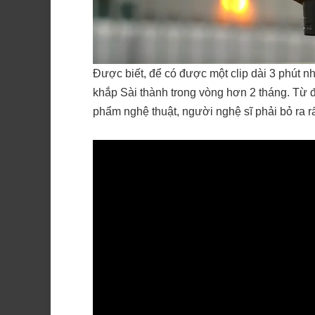
Được biết, để có được một clip dài 3 phút 
khắp Sài thành trong vòng hơn 2 tháng. Từ đ
phẩm nghệ thuật, người nghệ sĩ phải bỏ ra rấ