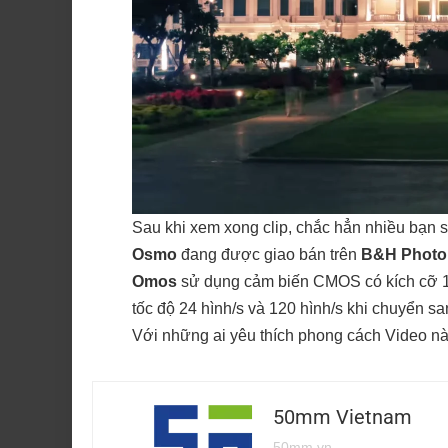
Sau khi xem xong clip, chắc hẳn nhiều bạn 
Osmo
đang được giao bán trên
B&H Photo 
Omos
sử dụng cảm biến CMOS có kích cỡ 1/
tốc độ 24 hình/s và 120 hình/s khi chuyển s
Với những ai yêu thích phong cách Video này
50mm Vietnam
50mm.vn