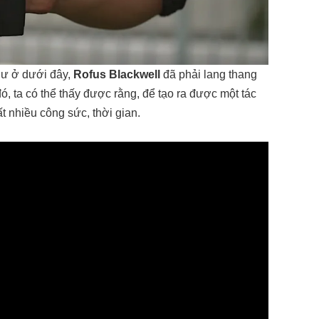
như ở dưới đây,
Rofus Blackwell
đã phải lang thang
ó, ta có thể thấy được rằng, để tạo ra được một tác
t nhiều công sức, thời gian.