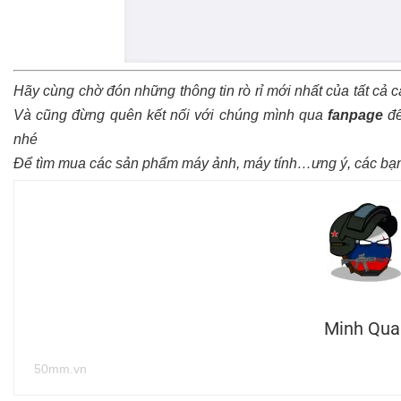
Hãy cùng chờ đón những thông tin rò rỉ mới nhất của tất cả 
Và cũng đừng quên kết nối với chúng mình qua
fanpage
để
nhé
Để tìm mua các sản phẩm máy ảnh, máy tính…ưng ý, các bạn
Minh Qua
50mm.vn