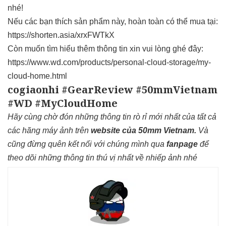
nhé!
Nếu các bạn thích sản phẩm này, hoàn toàn có thể mua tại:
https://shorten.asia/xrxFWTkX
Còn muốn tìm hiểu thêm thông tin xin vui lòng ghé đây:
https://www.wd.com/products/personal-cloud-storage/my-
cloud-home.html
cogiaonhi #GearReview #50mmVietnam
#WD #MyCloudHome
Hãy cùng chờ đón những thông tin rò rỉ mới nhất của tất cả
các hãng máy ảnh trên
website của 50mm Vietnam
.
Và
cũng đừng quên kết nối với chúng mình qua
fanpage
để
theo dõi những thông tin thú vị nhất về nhiếp ảnh nhé