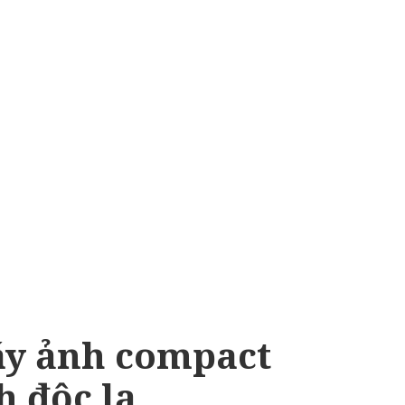
áy ảnh compact
 độc lạ