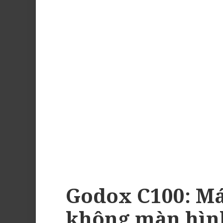
Godox C100: M
không màn hình