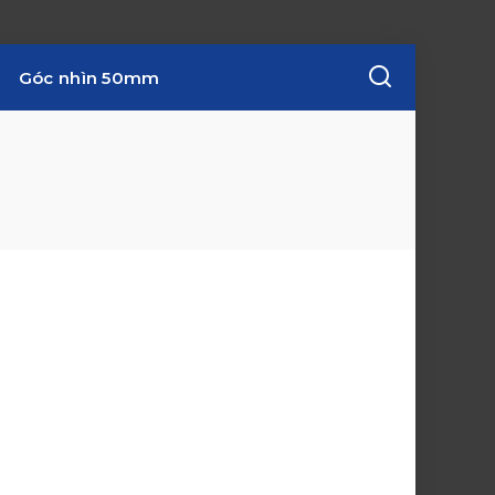
Góc nhìn 50mm
w
i
n
d
o
w