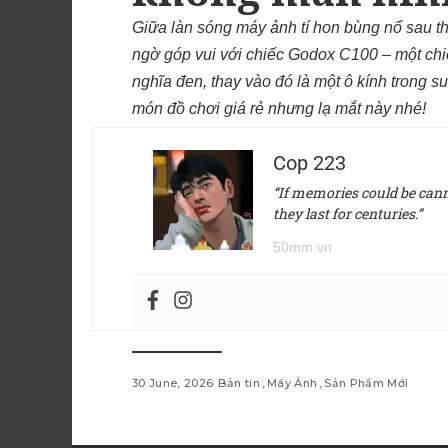
Giữa làn sóng máy ảnh tí hon bùng nổ sau 
ngờ góp vui với chiếc Godox C100 – một ch
nghĩa đen, thay vào đó là một ô kính trong
món đồ chơi giá rẻ nhưng lạ mắt này nhé!
Cop 223
“If memories could be canne
they last for centuries.”
50mm.vn
30 June, 2026
Bản tin
Máy Ảnh
Sản Phẩm Mới