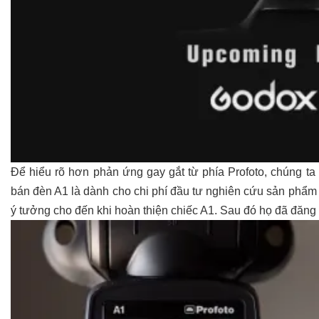
Để hiểu rõ hơn phản ứng gay gắt từ phía Profoto, chúng ta
bán đèn A1 là dành cho chi phí đầu tư nghiên cứu sản phẩm 
ý tưởng cho đến khi hoàn thiện chiếc A1. Sau đó họ đã đăng