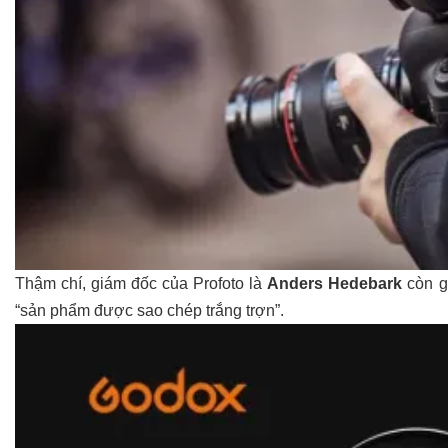
Thậm chí, giám đốc của Profoto là
Anders Hedebark
còn g
“sản phẩm được sao chép trắng trợn”.