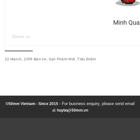
Minh Qua
50mm.vn
22 March, 2019
Bản tin
Sản Phẩm Mới
Tiêu Điểm
w
i
n
d
- For business enquiry, please send email
©50mm Vietnam - Since 2015
at
huybq@50mm.vn
o
w
s
1