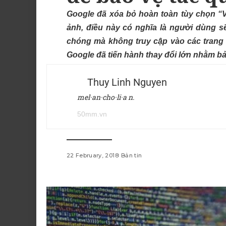
Google đã xóa bỏ hoàn toàn tùy chọn “V
ảnh, điều này có nghĩa là người dùng
chóng mà không truy cập vào các trang
Google đã tiến hành thay đổi lớn nhằm bả
Thuy Linh Nguyen
mel·an·cho·li·a n.
50mm.vn
22 February, 2018
Bản tin