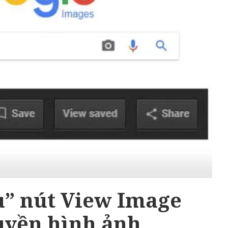
u” nút View Image
quyền hình ảnh