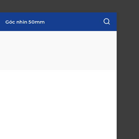
Góc nhìn 50mm
w
i
n
d
o
w