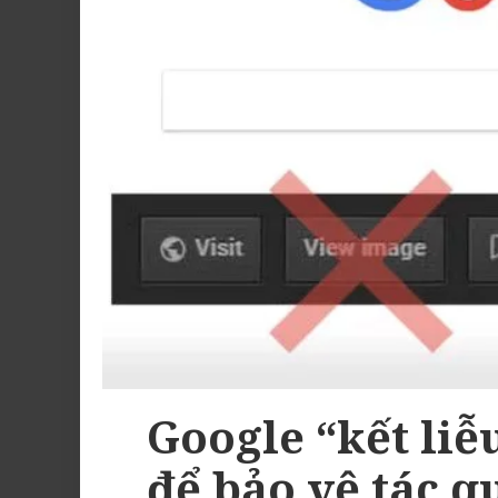
Google “kết liễ
để bảo vệ tác 