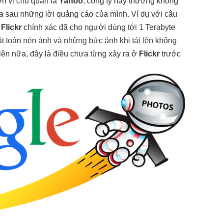
đơn vị chủ quản là
Yahoo
, công ty này thường không
 sau những lời quảng cáo của mình. Ví dụ với câu
à
Flickr
chính xác đã cho người dùng tới 1 Terabyte
uật toán nén ảnh và những bức ảnh khi tải lên không
lên nữa, đây là điều chưa từng xảy ra ở
Flickr
trước