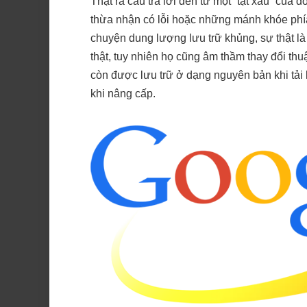
Thật ra câu trả lời đến từ một “tật xấu” của 
thừa nhận có lỗi hoặc những mánh khóe phía
chuyện dung lượng lưu trữ khủng, sự thật l
thật, tuy nhiên họ cũng âm thầm thay đổi th
còn được lưu trữ ở dạng nguyên bản khi tải 
khi nâng cấp.