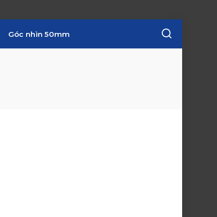
Góc nhìn 50mm
w
i
n
d
o
w