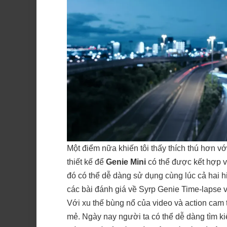
Một điểm nữa khiến tôi thấy thích thú hơn v
thiết kế để
Genie Mini
có thể được kết hợp v
đó có thể dễ dàng sử dụng cùng lúc cả hai h
các bài đánh giá về Syrp Genie Time-lapse 
Với xu thế bùng nổ của video và action cam 
mẻ. Ngày nay người ta có thể dễ dàng tìm k