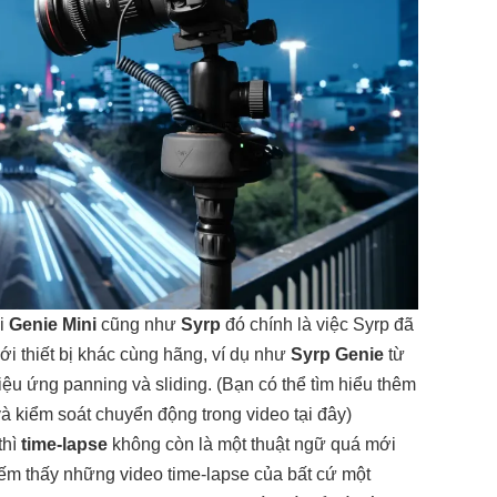
ới
Genie Mini
cũng như
Syrp
đó chính là việc Syrp đã
ới thiết bị khác cùng hãng, ví dụ như
Syrp Genie
từ
iệu ứng panning và sliding. (Bạn có thể tìm hiểu thêm
và kiểm soát chuyển động trong video
tại đây
)
thì
time-lapse
không còn là một thuật ngữ quá mới
iếm thấy những video time-lapse của bất cứ một