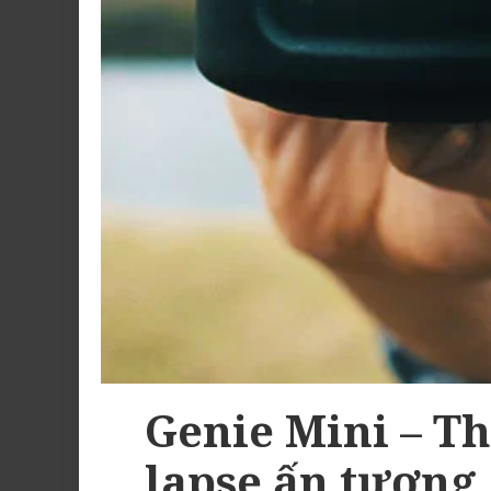
Genie Mini – Th
lapse ấn tượng