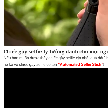
Chiếc gậy selfie lý tưởng dành cho mọi ng
Nếu bạn muốn được thấy chiếc gậy selfie xịn nhất quả đất? 
nó kể về chiếc gậy selfie có tên
“Automated Selfie Stick”
!