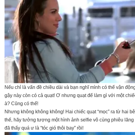
Nếu chỉ là vấn đề chiều dài và bạn nghĩ mình có thể vận động
gậy này còn có cả quạt! Ơ nhưng quạt để làm gì với một chiếc
à? Cũng có thể!
Nhưng không không không! Hai chiếc quạt “mọc” ra từ hai b
thế, hãy tưởng tượng một hình ảnh selfie vô cùng phiêu lãng
đã thấy quá ư là “tóc gió thôi bay” rồi!