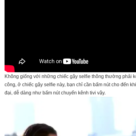
Không giống với những chiếc gậy selfie thông thường phải ké
công, ở chiếc gậy selfie này, bạn chỉ cần bấm nút cho đến khi
đại, dễ dàng như bấm nút chuyển kênh tivi vậy.