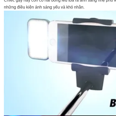
Chiếc gậy này còn có hai bóng led tỏa ra ánh sáng nhẹ phủ 
những điều kiện ánh sáng yếu và khó nhằn.