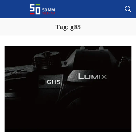
Tag:
g85