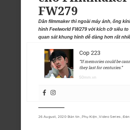
FW279
Dân filmmaker thì ngoài máy ảnh, ống kí
hình Feelworld FW279 với kích cỡ siêu to
quan sát khung hình dễ dàng hơn rất nhi
Cop 223
“If memories could be canne
they last for centuries.”
50mm.vn
26 August, 2020
Bản tin
Phụ Kiện
Video Series
Đánh