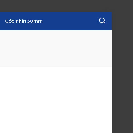
Góc nhìn 50mm
w
i
n
d
o
w