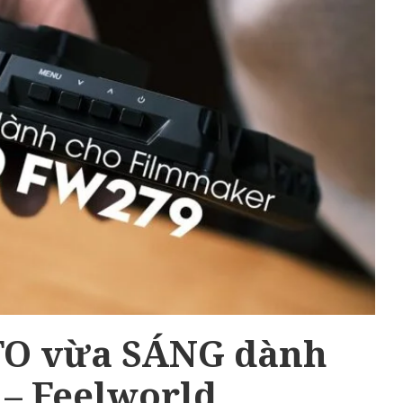
TO vừa SÁNG dành
– Feelworld