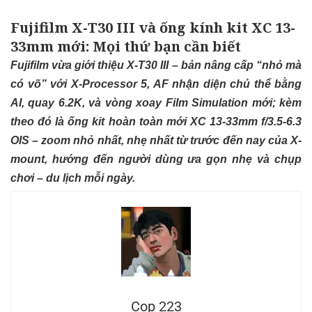
Fujifilm X-T30 III và ống kính kit XC 13-
33mm mới: Mọi thứ bạn cần biết
Fujifilm vừa giới thiệu X-T30 III – bản nâng cấp “nhỏ mà
có võ” với X-Processor 5, AF nhận diện chủ thể bằng
AI, quay 6.2K, và vòng xoay Film Simulation mới; kèm
theo đó là ống kit hoàn toàn mới XC 13-33mm f/3.5-6.3
OIS – zoom nhỏ nhất, nhẹ nhất từ trước đến nay của X-
mount, hướng đến người dùng ưa gọn nhẹ và chụp
chơi – du lịch mỗi ngày.​
Cop 223