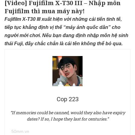
[Video] Fujifilm X-T30 III – Nhập môn
Fujifilm thì mua máy này!
Fujifilm X-T30 III xuất hiện với những cải tiến tinh tế,
tiếp tục khẳng định vị thế “máy ảnh quốc dân” cho
người mới chơi. Nếu bạn đang định nhập môn
hệ sinh
thái Fuji
, đây chắc chắn là cái tên không thể bỏ qua.
Cop 223
“If memories could be canned, would they also have expiry
dates? If so, I hope they last for centuries.”
50mm.vn