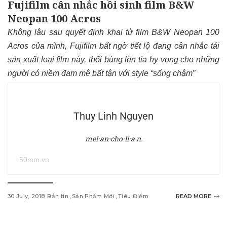
Fujifilm cân nhắc hồi sinh film B&W
Neopan 100 Acros
Không lâu sau quyết định khai tử film B&W Neopan 100
Acros của mình, Fujifilm bất ngờ tiết lộ đang cân nhắc tái
sản xuất loại film này, thổi bùng lên tia hy vọng cho những
người có niềm đam mê bất tận với style “sống chậm”
Thuy Linh Nguyen
mel·an·cho·li·a n.
50mm.vn
30 July, 2018
Bản tin
Sản Phẩm Mới
Tiêu Điểm
READ MORE
w