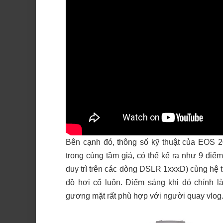
Bên cạnh đó, thông số kỹ thuật của EOS 
trong cùng tầm giá, có thể kể ra như 9 đi
duy trì trên các dòng DSLR 1xxxD) cùng hệ 
đồ hơi cổ luôn. Điểm sáng khi đó chính là
gương mặt rất phù hợp với người quay vlog