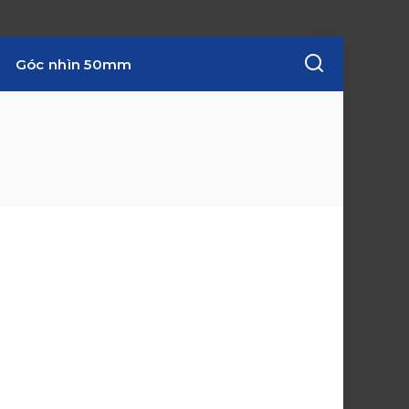
Góc nhìn 50mm
w
i
n
d
o
w