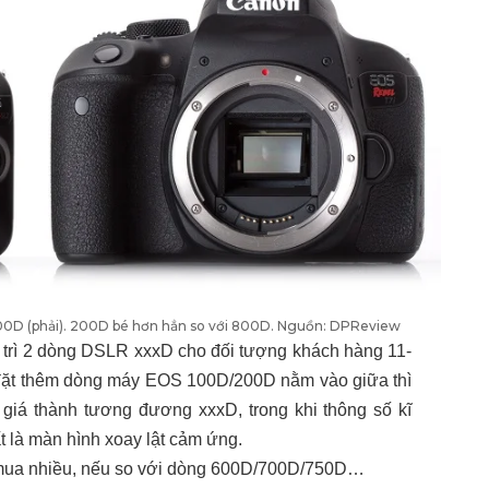
800D (phải). 200D bé hơn hẳn so với 800D. Nguồn: DPReview
 trì 2 dòng DSLR xxxD cho đối tượng khách hàng 11-
ệc đặt thêm dòng máy EOS 100D/200D nằm vào giữa thì
giá thành tương đương xxxD, trong khi thông số kĩ
t là màn hình xoay lật cảm ứng.
 mua nhiều, nếu so với dòng 600D/700D/750D…