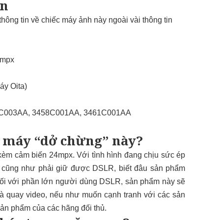
ến
thông tin về chiếc máy ảnh này ngoài vài thông tin
4mpx
áy Oita)
C003AA, 3458C001AA, 3461C001AA
g máy “dở chừng” này?
 kèm cảm biến 24mpx. Với tình hình đang chịu sức ép
y, cũng như phải giữ được DSLR, biết đâu sản phẩm
Đối với phần lớn người dùng DSLR, sản phẩm này sẽ
 và quay video, nếu như muốn cạnh tranh với các sản
sản phẩm của các hãng đối thủ.