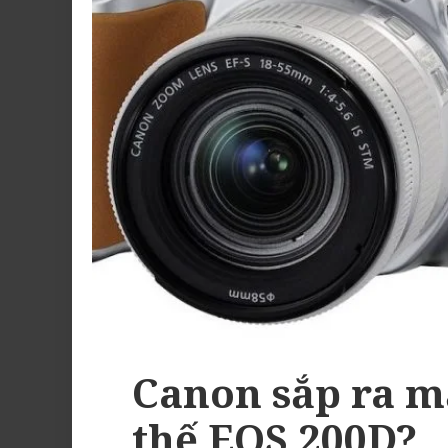
Canon sắp ra m
thế EOS 200D?