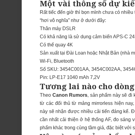
Một vài thông số dự ki
Rất tiếc đến giờ thì bọn mình chưa có nhiều 
“hơi vô nghĩa” như ở dưới đây:
Thân máy DSLR
Có khả năng là sử dụng cảm biến APS-C 2
Có thể quay 4K
Sản xuất tại Đài Loan hoặc Nhật Bản (nhà m
Wi-Fi, Bluetooth
Số SKU:
3454C001AA, 3454C002AA, 3454
Pin: LP-E17 1040 mAh 7,2V
Tương lai nào cho dòn
Theo
Canon Rumors
, sản phẩm này sẽ đi
từ các đối thủ từ mảng mirrorless hiện na
này sẽ nhận được nhiều cải tiến đáng kể. 
cần nhất cải thiện ở hệ thống AF, đo sáng
phẩm khác trong cùng tầm giá, đặc biệt với 