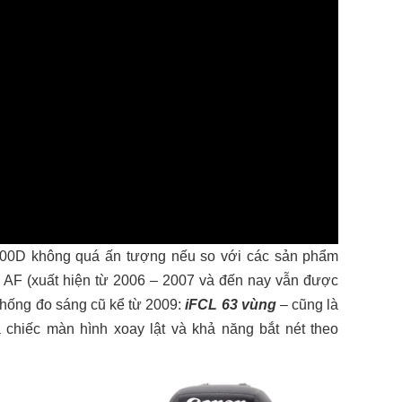
200D không quá ấn tượng nếu so với các sản phẩm
ểm AF (xuất hiện từ 2006 – 2007 và đến nay vẫn được
thống đo sáng cũ kể từ 2009:
iFCL 63 vùng
– cũng là
 chiếc màn hình xoay lật và khả năng bắt nét theo
.