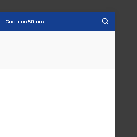
Góc nhìn 50mm
w
i
n
d
o
w