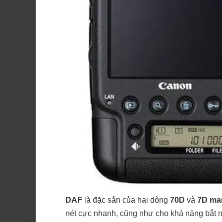
DAF
là đặc sản của hai dòng
70D
và
7D mar
nét cực nhanh, cũng như cho khả năng bắt né