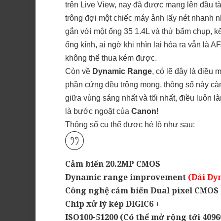
trên Live View, nay đã được mang lên đầu t
trông đợi một chiếc máy ảnh lấy nét nhanh 
gắn với một ống 35 1.4L và thử bấm chụp, kế
ống kính, ai ngờ khi nhìn lại hóa ra vẫn là A
không thể thua kém được.
Còn về
Dynamic Range
, có lẽ đây là điều
phần cứng đều trông mong, thông số này cà
giữa vùng sáng nhất và tối nhất, điều luôn 
là bước ngoặt của
Canon
!
Thông số cụ thể được hé lộ như sau:
Cảm biến 20.2MP CMOS
Dynamic range improvement
(Dải Dy
Công nghệ cảm biến Dual pixel CMOS 
Chip xử lý kép DIGIC6 +
ISO100-51200 (Có thể mở rộng tới 4096