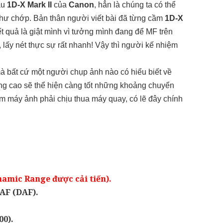
àu
1D-X Mark II
của
Canon
, hẳn là chúng ta có thể
như chớp. Bản thân người viết bài đã từng cầm
1D-X
t quả là giật mình vì tưởng mình đang để MF trên
F, lấy nét thực sự rất nhanh! Vậy thì người kế nhiệm
 mà bất cứ một người chụp ảnh nào có hiểu biết về
ng cao sẽ thể hiện càng tốt những khoảng chuyển
làm máy ảnh phải chịu thua máy quay, có lẽ đây chính
namic Range được cải tiến).
AF (DAF).
00).