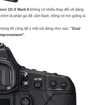
non 1D-X Mark II
không có nhiều thay đổi về dáng
chính là phần gù để cắm flash, trông nó hơi giống là
chúng tôi cũng để ý một vài dòng như sau:
“Dual
 Improvement”
.