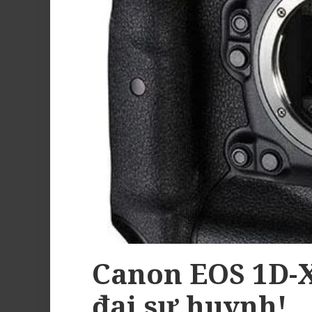
Canon EOS 1D-X
đại sư huynh!