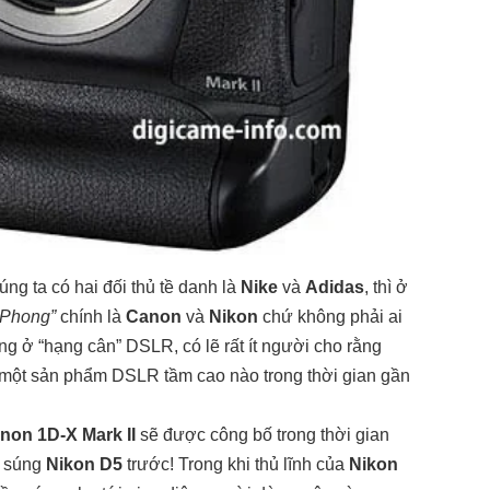
úng ta có hai đối thủ tề danh là
Nike
và
Adidas
, thì ở
 Phong”
chính là
Canon
và
Nikon
chứ không phải ai
g ở “hạng cân” DSLR, có lẽ rất ít người cho rằng
ó một sản phẩm DSLR tầm cao nào trong thời gian gần
non 1D-X Mark II
sẽ được công bố trong thời gian
t súng
Nikon D5
trước! Trong khi thủ lĩnh của
Nikon