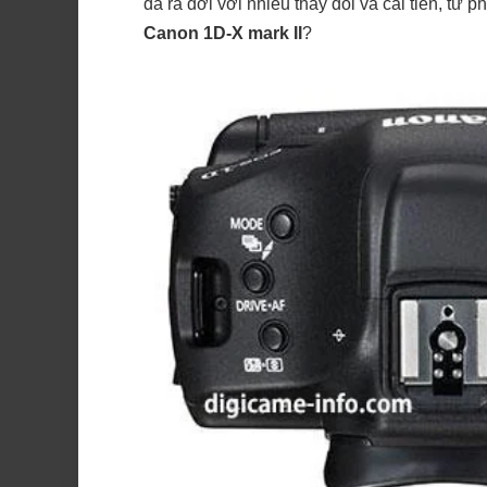
đã ra đời với nhiều thay đổi và cải tiến, từ
Canon 1D-X mark II
?