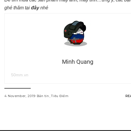
ghé thăm tại
đây
nhé
Minh Quang
50mm.vn
4 November, 2019
Bản tin
Tiêu Điểm
RE
w
i
n