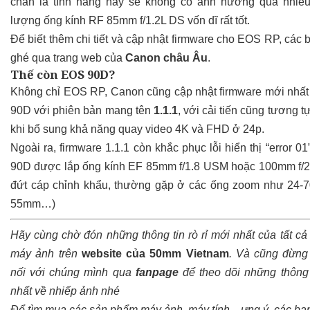
chắn là tính năng này sẽ không có ảnh hưởng quá nhiều
lượng ống kính RF 85mm f/1.2L DS vốn dĩ rất tốt.
Để biết thêm chi tiết và cập nhật firmware cho EOS RP, các 
ghé qua trang web của
Canon châu Âu
.
Thế còn EOS 90D?
Không chỉ EOS RP, Canon cũng cập nhật firmware mới nhấ
90D với phiên bản mang tên
1.1.1
, với cải tiến cũng tương
khi bổ sung khả năng quay video 4K và FHD ở 24p.
Ngoài ra, firmware 1.1.1 còn khắc phục lỗi hiển thị “error 0
90D được lắp ống kính EF 85mm f/1.8 USM hoặc 100mm f/2
đứt cáp chỉnh khẩu, thường gặp ở các ống zoom như 24-
55mm…)
Hãy cùng chờ đón những thông tin rò rỉ mới nhất của tất cả
máy ảnh trên
website của 50mm Vietnam
.
Và cũng đừng 
nối với chúng mình qua
fanpage
để theo dõi những thông t
nhất về nhiếp ảnh nhé
Để tìm mua các sản phẩm máy ảnh, máy tính…ưng ý, các bạn