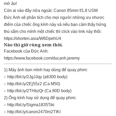
mờ ảo!
Còn ai vào đây nữa ngoài: Canon 85mm f/1.8 USM
Đức Anh sẽ phân tích cho mọi người những ưu nhược
điểm của chiếc ống kính này và nếu bạn cảm thấy hứng
thú sắm cho mình một chiếc thì click vào link này thôi:
https://shorten.asia/W6DpehU4
Nào thì giờ cùng xem thôi.
Facebook của Đức Anh:
https://www.facebook.com/ducanh.jeremy
1) Máy ảnh bọn mình hay dùng để quay phim:
– http://bit.ly/2JgJJqy (a6300 body)
– http://bit.ly/2Ej55z2 (Ca M50)
– http://bit.ly/2THbzQr (Ca 80D body)
2) Ống kính hay sử dụng để quay phim:
– http://bit.ly/Sigma1835Tiki
– http://bit.ly/canon2470m2TIKI