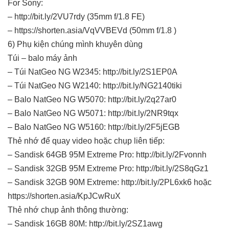
For Sony:
– http://bit.ly/2VU7rdy (35mm f/1.8 FE)
– https://shorten.asia/VqVVBEVd (50mm f/1.8 )
6) Phụ kiện chúng mình khuyên dùng
Túi – balo máy ảnh
– Túi NatGeo NG W2345: http://bit.ly/2S1EP0A
– Túi NatGeo NG W2140: http://bit.ly/NG2140tiki
– Balo NatGeo NG W5070: http://bit.ly/2q27ar0
– Balo NatGeo NG W5071: http://bit.ly/2NR9tqx
– Balo NatGeo NG W5160: http://bit.ly/2F5jEGB
Thẻ nhớ để quay video hoặc chụp liên tiếp:
– Sandisk 64GB 95M Extreme Pro: http://bit.ly/2Fvonnh
– Sandisk 32GB 95M Extreme Pro: http://bit.ly/2S8qGz1
– Sandisk 32GB 90M Extreme: http://bit.ly/2PL6xk6 hoặc
https://shorten.asia/KpJCwRuX
Thẻ nhớ chụp ảnh thông thường:
– Sandisk 16GB 80M: http://bit.ly/2SZ1awg