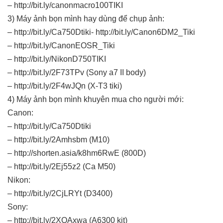
– http://bit.ly/canonmacro100TIKI
3) Máy ảnh bọn mình hay dùng để chụp ảnh:
– http://bit.ly/Ca750Dtiki- http://bit.ly/Canon6DM2_Tiki
– http://bit.ly/CanonEOSR_Tiki
– http://bit.ly/NikonD750TIKI
– http://bit.ly/2F73TPv (Sony a7 II body)
– http://bit.ly/2F4wJQn (X-T3 tiki)
4) Máy ảnh bọn mình khuyên mua cho người mới:
Canon:
– http://bit.ly/Ca750Dtiki
– http://bit.ly/2Amhsbm (M10)
– http://shorten.asia/k8hm6RwE (800D)
– http://bit.ly/2Ej55z2 (Ca M50)
Nikon:
– http://bit.ly/2CjLRYt (D3400)
Sony:
– http://bit.ly/2XQAxwa (A6300 kit)