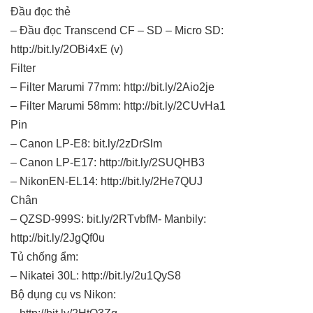
Đầu đọc thẻ
– Đầu đọc Transcend CF – SD – Micro SD:
http://bit.ly/2OBi4xE (v)
Filter
– Filter Marumi 77mm: http://bit.ly/2Aio2je
– Filter Marumi 58mm: http://bit.ly/2CUvHa1
Pin
– Canon LP-E8: bit.ly/2zDrSlm
– Canon LP-E17: http://bit.ly/2SUQHB3
– NikonEN-EL14: http://bit.ly/2He7QUJ
Chân
– QZSD-999S: bit.ly/2RTvbfM- Manbily:
http://bit.ly/2JgQf0u
Tủ chống ẩm:
– Nikatei 30L: http://bit.ly/2u1QyS8
Bộ dụng cụ vs Nikon: