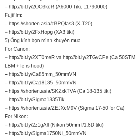
– http://bit.ly/2OO3keR (A6000 Tiki, 11790000)
Fujifilm:
– https://shorten.asia/cBPQfas3 (X-T20)
– http://bit.ly/2FxHopg (XA3 tiki)
5) Ống kính bọn mình khuyên mua
For Canon:
– http://bit.ly/2XT0meR và http://bit.ly/2TGvCPe (Ca 50STM
LBM + lens hood)
– http://bit.ly/Ca85mm_50mmVN
– http://bit.ly/Ca18135_50mmVN
– https://shorten.asia/SKZxkTVA (Ca 18-135 tiki)
– http://bit.ly/Sigma1835Tiki
– https://shorten.asia/ZEJXcM9V (Sigma 17-50 for Ca)
For Nikon:
– http://bit.ly/2z1gAIl (Nikon 50mm f/1.8D tiki)
– http://bit.ly/Sigma1750Ni_50mmVN