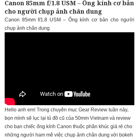
Canon 85mm f/1.8 USM – Ống kính cơ bản
cho người chụp ảnh chân dung
Canon 85mm f/1.8 USM – Ống kính cơ bản cho người
chụp ảnh chân dung
Hello anh em! Trong chuyên mục Gear Review tuần này,
bọn mình sẽ lục lại tủ đồ cũ của 50mm Vietnam và review
cho bạn chiếc ống kính Canon thuộc phân khúc giá rẻ cho
những người ham mê việc chụp ảnh chân dung với bokeh