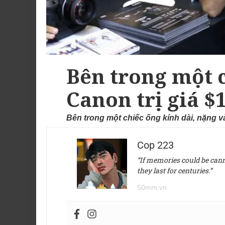
Bên trong một 
Canon trị giá $
Bên trong một chiếc ống kính dài, nặng và
Cop 223
“If memories could be canne
they last for centuries.”
50mm.vn