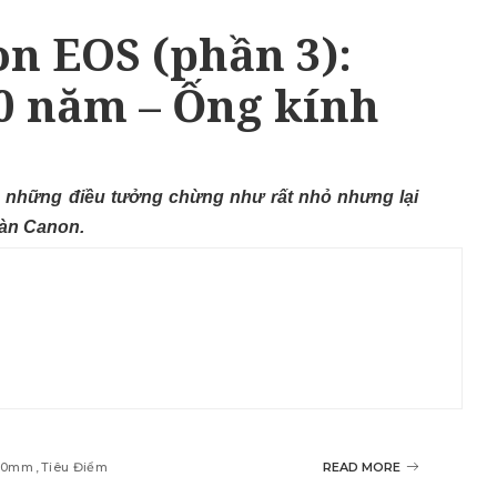
n EOS (phần 3):
0 năm – Ống kính
 những điều tưởng chừng như rất nhỏ nhưng lại
oàn Canon.
 50mm
Tiêu Điểm
READ MORE