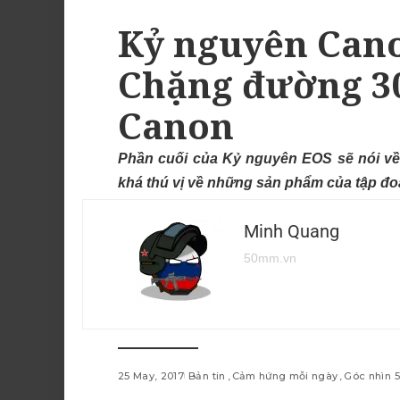
Kỷ nguyên Cano
Chặng đường 3
Canon
Phần cuối của Kỷ nguyên EOS sẽ nói về
khá thú vị về những sản phẩm của tập đ
Minh Quang
50mm.vn
25 May, 2017
Bản tin
Cảm hứng mỗi ngày
Góc nhìn