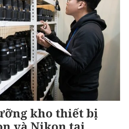
ỡng kho thiết bị
n và Nikon tại