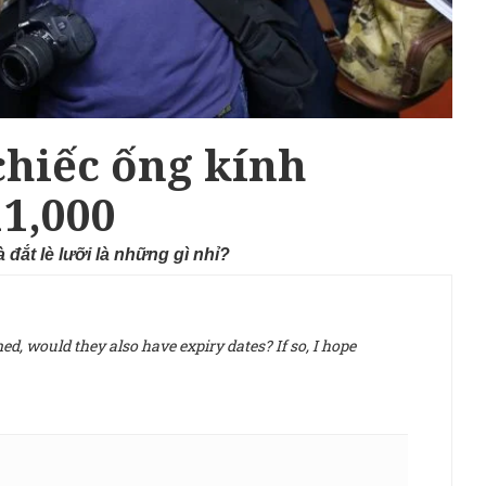
chiếc ống kính
11,000
 đắt lè lưỡi là những gì nhỉ?
d, would they also have expiry dates? If so, I hope