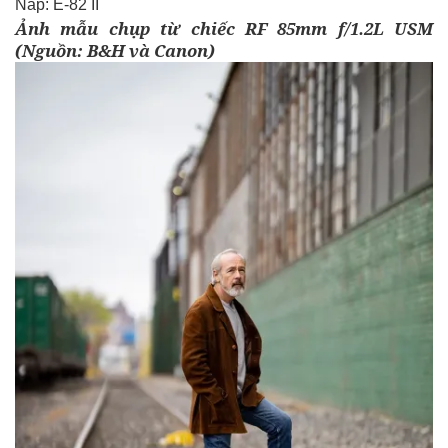
Nắp: E-82 II
Ảnh mẫu chụp từ chiếc RF 85mm f/1.2L USM
(Nguồn:
B&H
và Canon)