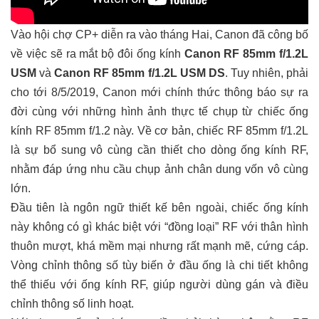
Vào hội chợ CP+ diễn ra vào tháng Hai,
Canon đã công bố
về việc sẽ ra mắt bộ đôi ống kính
Canon RF 85mm f/1.2L
USM
và
Canon RF 85mm f/1.2L USM DS
. Tuy nhiên, phải
cho tới 8/5/2019, Canon mới chính thức thông báo sự ra
đời cùng với những hình ảnh thực tế chụp từ chiếc ống
kính RF 85mm f/1.2 này. Về cơ bản, chiếc RF 85mm f/1.2L
là sự bổ sung vô cùng cần thiết cho dòng ống kính RF,
nhằm đáp ứng nhu cầu chụp ảnh chân dung vốn vô cùng
lớn.
Đầu tiên là ngôn ngữ thiết kế bên ngoài, chiếc ống kính
này không có gì khác biệt với “đồng loại” RF với thân hình
thuôn mượt, khá mềm mại nhưng rất mạnh mẽ, cứng cáp.
Vòng chỉnh thông số tùy biến ở đầu ống là chi tiết không
thể thiếu với ống kính RF, giúp người dùng gán và điều
chỉnh thông số linh hoạt.