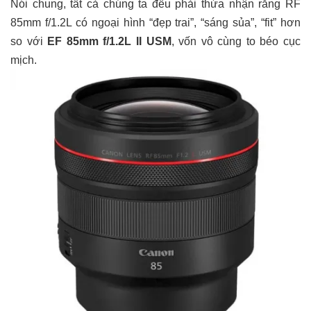
Nói chung, tất cả chúng ta đều phải thừa nhận rằng RF
85mm f/1.2L có ngoại hình “đẹp trai”, “sáng sủa”, “fit” hơn
so với
EF 85mm f/1.2L II USM
, vốn vô cùng to béo cục
mịch.