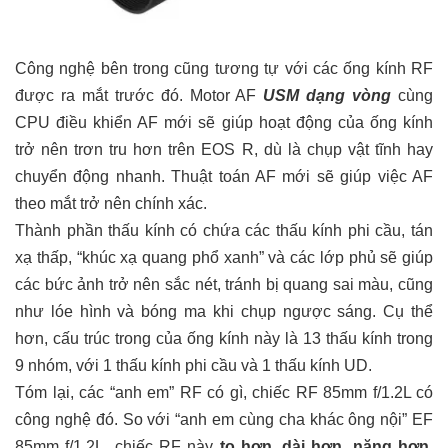
Công nghệ bên trong cũng tương tự với các ống kính RF
được ra mắt trước đó. Motor AF
USM dạng vòng
cùng
CPU điều khiển AF mới sẽ giúp hoạt động của ống kính
trở nên trơn tru hơn trên EOS R, dù là chụp vật tĩnh hay
chuyển động nhanh. Thuật toán AF mới sẽ giúp việc AF
theo mắt trở nên chính xác.
Thành phần thấu kính có chứa các thấu kính phi cầu, tán
xạ thấp, “khúc xạ quang phổ xanh” và các lớp phủ sẽ giúp
các bức ảnh trở nên sắc nét, tránh bị quang sai màu, cũng
như lóe hình và bóng ma khi chụp ngược sáng. Cụ thể
hơn, cấu trúc trong của ống kính này là 13 thấu kính trong
9 nhóm, với 1 thấu kính phi cầu và 1 thấu kính UD.
Tóm lại, các “anh em” RF có gì, chiếc RF 85mm f/1.2L có
công nghệ đó. So với “anh em cùng cha khác ông nội” EF
85mm f/1.2L, chiếc RF này
to hơn
,
dài hơn
,
nặng hơn
,