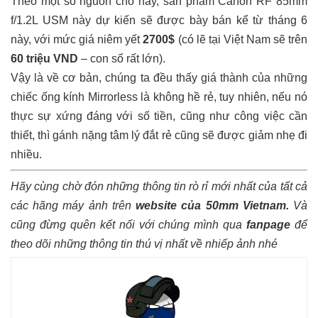
Theo một số nguồn cho hay, sản phẩm Canon RF 85mm
f/1.2L USM này dự kiến sẽ được bày bán kể từ tháng 6
này, với mức giá niêm yết
2700$
(có lẽ tại Việt Nam sẽ trên
60 triệu VND
– con số rất lớn).
Vậy là về cơ bản, chúng ta đều thấy giá thành của những
chiếc ống kính Mirrorless là không hề rẻ, tuy nhiên, nếu nó
thực sự xứng đáng với số tiền, cũng như công việc cần
thiết, thì gánh nặng tâm lý đắt rẻ cũng sẽ được giảm nhẹ đi
nhiều.
Hãy cùng chờ đón những thông tin rò rỉ mới nhất của tất cả
các hãng máy ảnh trên
website của 50mm Vietnam
.
Và
cũng đừng quên kết nối với chúng mình qua
fanpage
để
theo dõi những thông tin thú vị nhất về nhiếp ảnh nhé