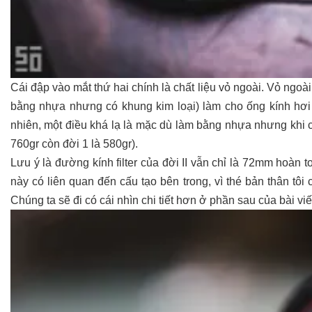
Cái đập vào mắt thứ hai chính là chất liệu vỏ ngoài. Vỏ ngoà
bằng nhựa nhưng có khung kim loại) làm cho ống kính hơi k
nhiên, một điều khá lạ là mặc dù làm bằng nhựa nhưng khi 
760gr còn đời 1 là 580gr).
Lưu ý là đường kính filter của đời II vẫn chỉ là 72mm hoàn
này có liên quan đến cấu tạo bên trong, vì thé bản thân t
Chúng ta sẽ đi có cái nhìn chi tiết hơn ở phần sau của bài viế