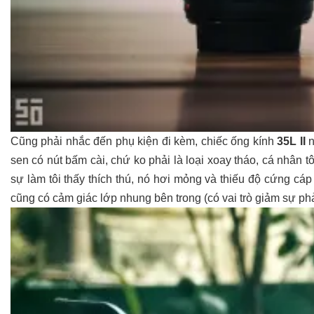
Cũng phải nhắc đến phụ kiện đi kèm, chiếc ống kính
35L II
n
sen có nút bấm cài, chứ ko phải là loại xoay tháo, cá nhân t
sự làm tôi thấy thích thú, nó hơi mỏng và thiếu độ cứng cá
cũng có cảm giác lớp nhung bên trong (có vai trò giảm sự p