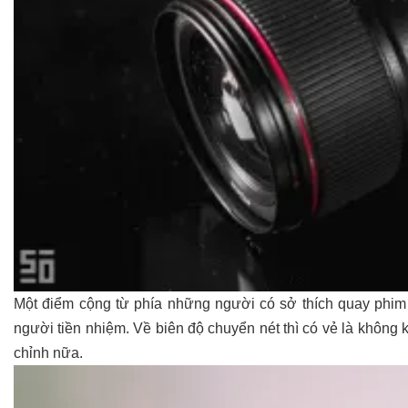
Một điểm cộng từ phía những người có sở thích quay phim 
người tiền nhiệm. Về biên độ chuyển nét thì có vẻ là không 
chỉnh nữa.