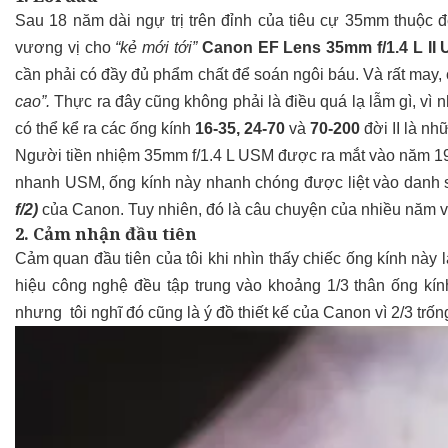
Sau 18 năm dài ngự trị trên đỉnh của tiêu cự 35mm thuộc 
vương vị cho
“kẻ mới tới”
Canon EF Lens 35mm f/1.4 L II
cần phải có đầy đủ phẩm chất để soán ngôi báu. Và rất may,
cao”.
Thực ra đây cũng không phải là điều quá lạ lẫm gì, vì
có thể kể ra các ống kính
16-35, 24-70
và
70-200
đời II là nhữ
Người tiền nhiệm 35mm f/1.4 L USM được ra mắt vào năm 1998
nhanh USM, ống kính này nhanh chóng được liệt vào danh
f/2)
của Canon. Tuy nhiên, đó là câu chuyện của nhiều năm về
2. Cảm nhận đầu tiên
Cảm quan đầu tiên của tôi khi nhìn thấy chiếc ống kính này 
hiệu công nghệ đều tập trung vào khoảng 1/3 thân ống kính,
nhưng tôi nghĩ đó cũng là ý đồ thiết kế của Canon vì 2/3 trốn