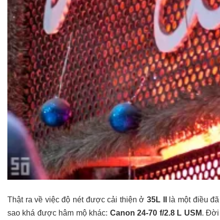
Thật ra về việc độ nét được cải thiện ở
35L II
là một điều đã
sao khá được hâm mộ khác:
Canon 24-70 f/2.8 L USM
. Đời