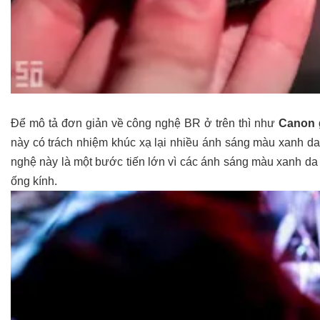
Để mô tả đơn giản về công nghệ BR ở trên thì như
Canon
này có trách nhiệm khúc xạ lại nhiều ánh sáng màu xanh da
nghệ này là một bước tiến lớn vì các ánh sáng màu xanh da tr
ống kính.