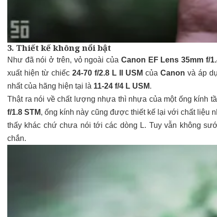
3. Thiết kế không nổi bật
Như đã nói ở trên, vỏ ngoài của
Canon EF Lens 35mm f/1.
xuất hiện từ chiếc
24-70 f/2.8 L II USM
của
Canon
và áp dụ
nhất của hãng hiện tại là
11-24 f/4 L USM
.
Thật ra nói về chất lượng nhựa thì nhựa của một ống kính tầ
f/1.8 STM
, ống kính này cũng được thiết kế lại với chất liệ
thấy khác chứ chưa nói tới các dòng L. Tuy vẫn không sướ
chắn.