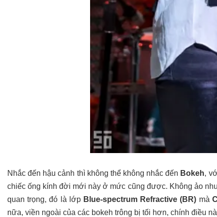
Nhắc đến hậu cảnh thì không thể không nhắc đến
Bokeh
, v
chiếc ống kính đời mới này ở mức cũng được. Không ảo như 
quan trọng, đó là lớp
Blue-spectrum Refractive (BR)
mà
C
nữa, viền ngoài của các bokeh trông bị tối hơn, chính điều n