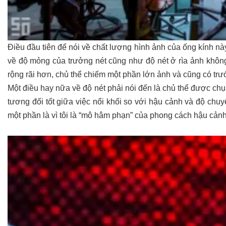
Điều đầu tiên để nói về chất lượng hình ảnh của ống kính này
về độ mỏng của trưởng nét cũng như độ nét ở rìa ảnh không
rộng rãi hơn, chủ thể chiếm một phần lớn ảnh và cũng có trướ
Một điều hay nữa về độ nét phải nói đến là chủ thể được chụ
tương đối tốt giữa việc nổi khối so với hậu cảnh và độ chuyển
một phần là vì tôi là “mô hâm phạn” của phong cách hậu cản