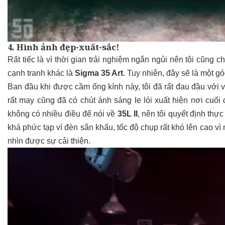
4. Hình ảnh đẹp-xuất-sắc!
Rất tiếc là vì thời gian trải nghiệm ngắn ngủi nên tôi cũng 
cạnh tranh khác là
Sigma 35 Art
. Tuy nhiên, đây sẽ là một g
Ban đầu khi được cầm ống kính này, tôi đã rất đau đầu với v
rất may cũng đã có chút ánh sáng le lói xuất hiện nơi cuố
không có nhiều điều để nói về
35L II
, nên tôi quyết định th
khá phức tạp vì đèn sân khấu, tốc độ chụp rất khó lên cao v
nhìn được sự cải thiện.