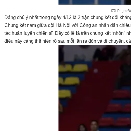
Phạm Đăn
Đáng chú ý nhất trong ngày 4/12 là 2 trận chung kết đối k
Chung kết nam giữa đội Hà Nội với Công an nhân dân chiều 
tác huấn luyện chiến sĩ. Đây có lẽ là trận chung kết “nhộn” n
điều này càng thể hiện rõ sau mỗi lần ra đòn và di chuyển, cả