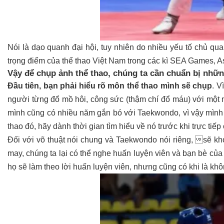
Nói là dạo quanh đại hội, tuy nhiên do nhiều yếu tố chủ q
trọng điểm của thể thao Việt Nam trong các kì SEA Games, A
Vậy để chụp ảnh thể thao, chúng ta cần chuẩn bị nhữn
Đầu tiên, bạn phải hiểu rõ môn thể thao mình sẽ chụp
. V
người từng đổ mồ hôi, công sức (thậm chí đổ máu) với một 
mình cũng có nhiều năm gắn bó với Taekwondo, vì vậy mình b
thao đó, hãy dành thời gian tìm hiểu về nó trước khi trực tiế
Đối với võ thuật nói chung và Taekwondo nói riêng, sẽ khó
may, chúng ta lại có thể nghe huấn luyện viên và bạn bè của
họ sẽ làm theo lời huấn luyện viên, nhưng cũng có khi là khô