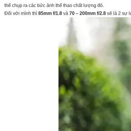
thể chụp ra các bức ảnh thể thao chất lượng đó.
Đối với mình thì
85mm f/1.8
và
70 – 200mm f/2.8
sẽ là 2 sự 