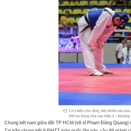
Có ý kiến cho rằng, việc khiếu nại của
thể lực trong nửa sau hiệp 3 – khoảng 
Chung kết nam giữa đội TP HCM (võ sĩ Phạm Đăng Quang) vớ
Tại trận chung kết ở ĐHTT toàn quốc lần này, cậu đã giành c