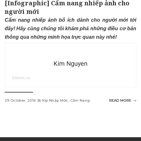
[Infographic] Cẩm nang nhiếp ảnh cho
người mới
Cẩm nang nhiếp ảnh bổ ích dành cho người mới tới
đây! Hãy cùng chúng tôi khám phá những điều cơ bản
thông qua những minh họa trực quan này nhé!
Kim Nguyen
50mm.vn
29 October, 2016
Bí Kíp Nhập Môn
Cẩm Nang
READ MORE
w
i
n