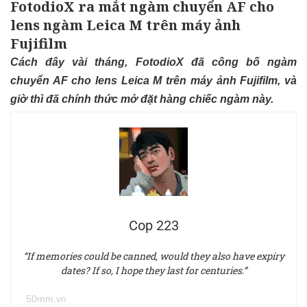
FotodioX ra mắt ngàm chuyển AF cho
lens ngàm Leica M trên máy ảnh
Fujifilm
Cách đây vài tháng, FotodioX đã công bố ngàm
chuyển AF cho lens Leica M trên máy ảnh Fujifilm, và
giờ thì đã chính thức mở đặt hàng chiếc ngàm này.
Cop 223
“If memories could be canned, would they also have expiry
dates? If so, I hope they last for centuries.”
50mm.vn