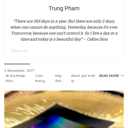
Trung Pham
“There are 365 days in a year. But there are only 2 days,
when one cannot do anything. Yesterday, because it’s over.
Tomorrow, because one can’t control it. So I live a day at a
time and today is a beautiful day” – Celine Dion
50mm.vn
2 November, 2017
Bí Kíp Nhập
Cẩm
Máy
Đánh giá thiết
READ MORE
Môn
Nang
Ảnh
bị