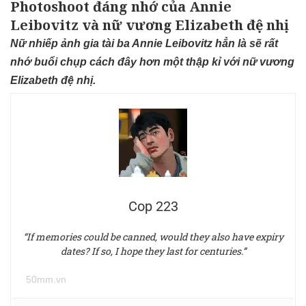
Photoshoot đáng nhớ của Annie
Leibovitz và nữ vương Elizabeth đệ nhị
Nữ nhiếp ảnh gia tài ba Annie Leibovitz hẳn là sẽ rất
nhớ buổi chụp cách đây hơn một thập kỉ với nữ vương
Elizabeth đệ nhị.
Cop 223
“If memories could be canned, would they also have expiry
dates? If so, I hope they last for centuries.”
50mm.vn