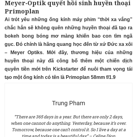
Meyer-Optik quyết hồi sinh huyền thoại
Primoplan
Ai trót yêu những ống kính máy phim “thời xa vắng”
chắc hẳn sẽ không quên những huyền thoại đã tạo ra
bokeh bong bóng mơ màng khiến bao con tìm ngã
gục. Đó chính là hãng quang học đến từ xứ Đức xa xôi
– Meyer Optiks. Mới đây, thương hiệu của những
huyền thoại này đã công bố thêm một chiến dịch
quyên tiền mới trên
Kickstarter
để nuôi tham vọng tái
tạo một ống kính có tên là Primoplan 58mm f/1.9
Trung Pham
“There are 365 days in a year. But there are only 2 days,
when one cannot do anything. Yesterday, because it’s over.
Tomorrow, because one can’t control it. So I live a day at a
time and today is a beautiful day” – Celine Dion