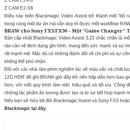
Z CAM E2-F6
Z CAM E2-S6
Điều này biến Blackmagic Video Assist trở thành một “bộ
trong cùng một dự án mà vẫn duy trì được một workflow RAW
BRAW cho Sony FX3/FX30 – Một “Game Changer” 
Bản cập nhật Blackmagic Video Assist 3.22 chắc chắn là mộ
rào cản về định dạng ghi hình, mang đến sức mạnh và sự l
rất mạnh mẽ. Mặc dù có những đánh đổi về chi phí và sự cồn
không thể phủ nhận.​
Đối với các nhà làm phim nghiêm túc về màu sắc và chất lư
12G HDR để ghi BRAW giờ đây trở nên hấp dẫn hơn bao giờ 
hơn, với một quy trình làm việc hiệu quả và tối ưu. Cộng
những tác phẩm ấn tượng được tạo ra từ sự kết hợp mạnh m
Nếu bạn sở hữu bộ đôi Blackmagic Assist và Sony FX3 hoặc
Blackmagic tại đây
.