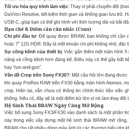
Tối ưu hóa quy trình làm việc
: Thay vì phải chuyển đổi (tra
DaVinci Resolve, tiết kiệm thời gian và không gian lưu trữ
USB-C, giúp bạn có thể ghi hình với thời lượng dài và bắt đầ
Hạn chế & Điểm cần cân nhắc (Cons)
Chi phí đầu tư
: Để quay được BRAW, bạn không chỉ cần c
hoặc 7” 12G HDR. Đây là một khoản chi phí không nhỏ, đặc b
Sự cồng kềnh của thiết bị
: Việc gắn thêm một màn hình 5 
nặng và cồng kềnh hơn đáng kể. Điều này có thể gây bất ti
hay “run-and-gun”.
Vấn đề Crop trên Sony FX30?
: Một câu hỏi lớn đang được 
khi quay ProRes RAW trên FX30 bằng màn hình Atomos, máy
crop. Hiện tại, vẫn chưa có thông tin chính thức liệu việc
không. Nếu có, đây sẽ là một điểm trừ lớn vì nó làm thay đổi t
Hệ Sinh Thái BRAW Ngày Càng Mở Rộng
Việc bổ sung Sony FX3/FX30 vào danh sách là một phần tro
này trong việc xây dựng một hệ sinh thái BRAW mở rộng, 
BRAW cho rất nhiều dòng máy ảnh từ các thương hiệu lớn kh