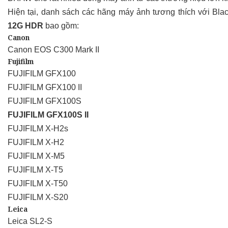
Hiện tại, danh sách các hãng máy ảnh tương thích với B
12G HDR
bao gồm:​
Canon
Canon EOS C300 Mark II
Fujifilm
FUJIFILM GFX100
FUJIFILM GFX100 II
FUJIFILM GFX100S
FUJIFILM GFX100S II
FUJIFILM X-H2s
FUJIFILM X-H2
FUJIFILM X-M5
FUJIFILM X-T5
FUJIFILM X-T50
FUJIFILM X-S20
Leica
Leica SL2-S