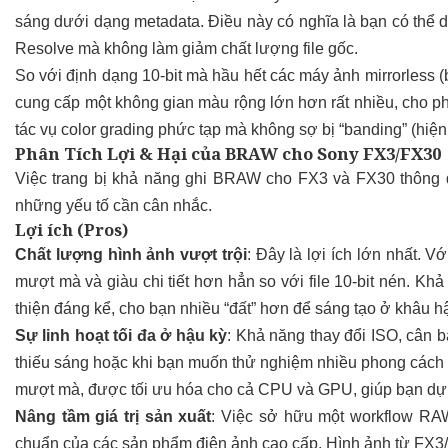
sáng dưới dạng metadata. Điều này có nghĩa là bạn có thể d
Resolve mà không làm giảm chất lượng file gốc.​
So với định dạng 10-bit mà hầu hết các máy ảnh mirrorless
cung cấp một không gian màu rộng lớn hơn rất nhiều, cho ph
tác vụ color grading phức tạp mà không sợ bị “banding” (hiện 
Phân Tích Lợi & Hại của
BRAW cho Sony FX3/FX30
Việc trang bị khả năng ghi BRAW cho FX3 và FX30 thông qu
những yếu tố cần cân nhắc.
Lợi ích (Pros)
Chất lượng hình ảnh vượt trội
: Đây là lợi ích lớn nhất.
mượt mà và giàu chi tiết hơn hẳn so với file 10-bit nén. Khả
thiện đáng kể, cho bạn nhiều “đất” hơn để sáng tạo ở khâu hậ
Sự linh hoạt tối đa ở hậu kỳ
: Khả năng thay đổi ISO, cân b
thiếu sáng hoặc khi bạn muốn thử nghiệm nhiều phong cách 
mượt mà, được tối ưu hóa cho cả CPU và GPU, giúp bạn dự
Nâng tầm giá trị sản xuất
: Việc sở hữu một workflow RAW
chuẩn của các sản phẩm điện ảnh cao cấp. Hình ảnh từ FX3/F