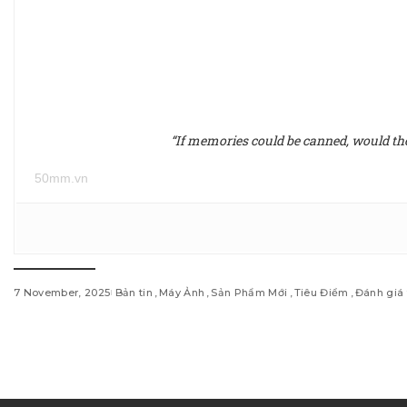
“If memories could be canned, would they 
50mm.vn
7 November, 2025
Bản tin
Máy Ảnh
Sản Phẩm Mới
Tiêu Điểm
Đánh giá 
w
i
n