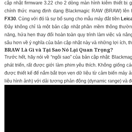
cập nhật firmware 3.22 cho 2 dòng màn hình kiêm thiết bị 
chính thức mang định dạng Blackmagic RAW (BRAW) lên h
FX30
. Cùng với đó là sự bổ sung cho mẫu máy đắt tiền
Leic
Đây không chỉ là một bản cập nhật phần mềm thông thườn
năng, hứa hẹn thay đổi hoàn toàn quy trình làm việc và nâ
sâu hơn về ý nghĩa của bản cập nhật này và những lợi ích, t
BRAW Là Gì và Tại Sao Nó Lại Quan Trọng?
Trước hết, hãy nói về “ngôi sao” của bản cập nhật: Black
phát triển, rất được giới làm phim yêu thích. Không giống 
được thiết kế để nắm bắt trọn vẹn dữ liệu từ cảm biến máy ả
liệu hình ảnh) với dải tương phản động (dynamic range) và đ