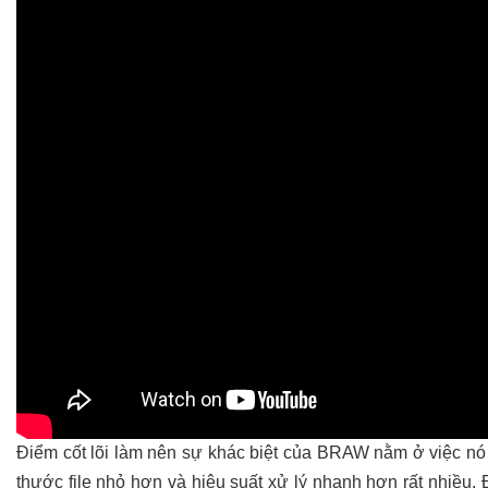
Điểm cốt lõi làm nên sự khác biệt của BRAW nằm ở việc nó 
thước file nhỏ hơn và hiệu suất xử lý nhanh hơn rất nhiều. 