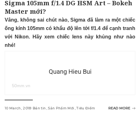
Sigma 105mm f/1.4 DG HSM Art – Bokeh
Master mới?
Vâng, không sai chút nào, Sigma đã làm ra một chiếc
ống kính 105mm có khẩu độ lên tới f/1.4 để cạnh tranh
với Nikon. Hãy xem chiếc lens này khủng như nào
nhé!
Quang Hieu Bui
50mm.vn
10 March, 2018
Bản tin
Sản Phẩm Mới
Tiêu Điểm
READ MORE
w
i