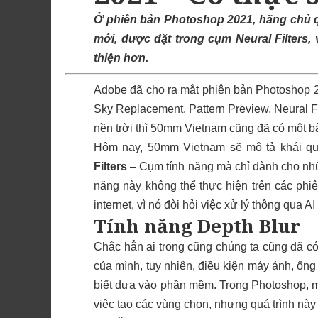
Ở phiên bản Photoshop 2021, hãng chủ quả
mới, được đặt trong cụm Neural Filters, 
thiện hơn.
Adobe đã cho ra mắt phiên bản Photoshop 20
Sky Replacement, Pattern Preview, Neural Fi
nền trời thì 50mm Vietnam cũng đã có một bài
Hôm nay, 50mm Vietnam sẽ mô tả khái quá
Filters
– Cụm tính năng mà chỉ dành cho nhữ
năng này không thể thực hiện trên các ph
internet, vì nó đòi hỏi việc xử lý thông qua 
Tính năng Depth Blur
Chắc hẳn ai trong cũng chúng ta cũng đã c
của mình, tuy nhiên, điều kiện máy ảnh, ống
biết dựa vào phần mềm. Trong Photoshop, m
việc tạo các vùng chọn, nhưng quá trình này