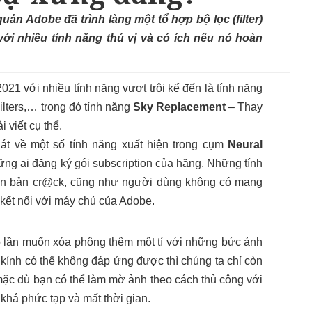
n Adobe đã trình làng một tổ hợp bộ lọc (filter)
với nhiều tính năng thú vị và có ích nếu nó hoàn
21 với nhiều tính năng vượt trội kể đến là tính năng
lters,… trong đó tính năng
Sky Replacement
– Thay
 viết cụ thể.
t về một số tính năng xuất hiện trong cụm
Neural
ng ai đăng ký gói subscription của hãng. Những tính
iên bản cr@ck, cũng như người dùng không có mạng
AI kết nối với máy chủ của Adobe.
ó lần muốn xóa phông thêm một tí với những bức ảnh
 kính có thể không đáp ứng được thì chúng ta chỉ còn
ặc dù bạn có thể làm mờ ảnh theo cách thủ công với
 khá phức tạp và mất thời gian.