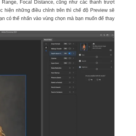
 Range, Focal Distance, cũng như các thanh trượt
ực hiện những điều chỉnh trên thì chế độ Preview sẽ
 bạn có thể nhấn vào vùng chọn mà bạn muốn để thay