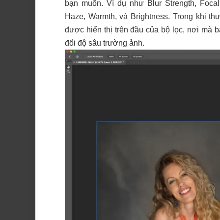
bạn muốn. Ví dụ như Blur Strength, Focal
Haze, Warmth, và Brightness. Trong khi th
được hiển thị trên đầu của bộ lọc, nơi mà
đổi độ sâu trường ảnh.