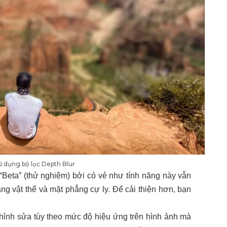
 dụng bộ lọc Depth Blur
 “Beta” (thử nghiệm) bởi có vẻ như tính năng này vẫn
ng vật thể và mặt phẳng cự ly. Để cải thiện hơn, bạn
chỉnh sửa tùy theo mức độ hiệu ứng trên hình ảnh mà