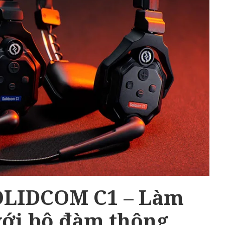
LIDCOM C1 – Làm
với bộ đàm thông