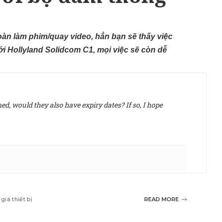
àn làm phim/quay video, hẳn bạn sẽ thấy việc
ới Hollyland Solidcom C1, mọi việc sẽ còn dễ
d, would they also have expiry dates? If so, I hope
giá thiết bị
READ MORE