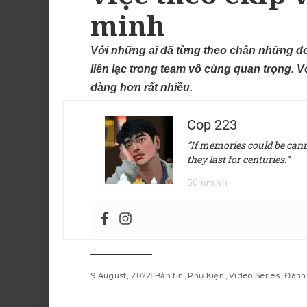
minh
Với những ai đã từng theo chân những đo
liên lạc trong team vô cùng quan trọng. V
dàng hơn rất nhiều.
Cop 223
“If memories could be canne
they last for centuries.”
50mm.vn
9 August, 2022
Bản tin
Phụ Kiện
Video Series
Đánh 