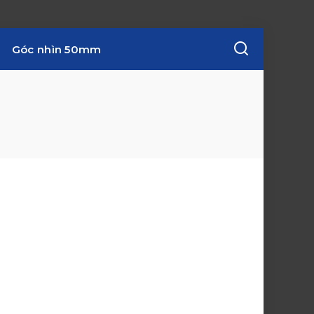
Góc nhìn 50mm
w
i
n
d
o
w