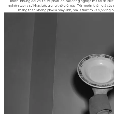
khích, nhưng đối với tôi và phần lớn các đồng nghiệp mà tôi đã biết
nghiện tạo ra sự khác biệt trong thế giới này. Tôi muốn khán giả của 
mang theo không phải là máy ảnh, mà là trái tim và sự đồng c