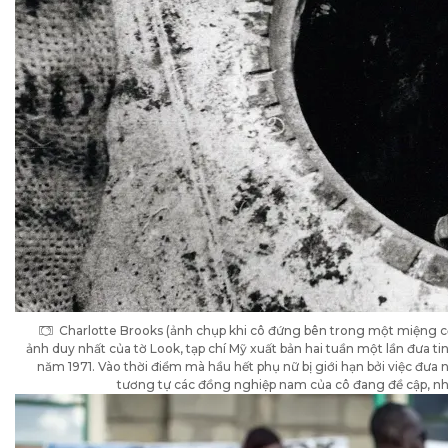
Charlotte Brooks (ảnh chụp khi cô đứng bên trong một miệng c
ảnh duy nhất của tờ Look, tạp chí Mỹ xuất bản hai tuần một lần đưa 
năm 1971. Vào thời điểm mà hầu hết phụ nữ bị giới hạn bởi việc đưa 
tương tự các đồng nghiệp nam của cô đang đề cập, nh