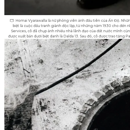
Homai Vyarawalla là nữ phóng viên ảnh đầu tiên của Ấn Độ. Những
biệt là cuộc đấu tranh giành độc lập, từ những năm 1930 cho đến n
Services, cô đã chụp ảnh nhiều nhà lãnh đạo của đất nước mình cũn
được xuất bản dưới biệt danh là Dalda 13. Sau đó, cô được trao tặng 