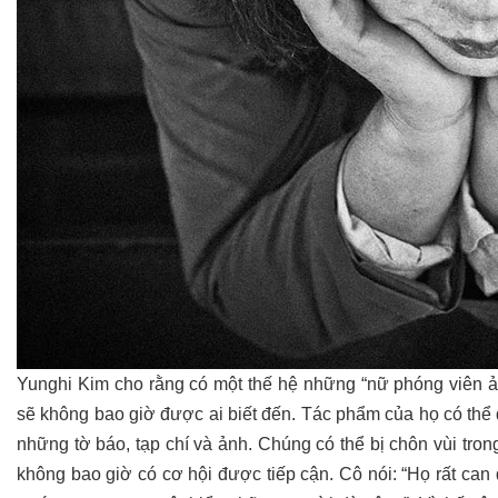
Yunghi Kim cho rằng có một thế hệ những “nữ phóng viên ản
sẽ không bao giờ được ai biết đến. Tác phẩm của họ có thể
những tờ báo, tạp chí và ảnh. Chúng có thể bị chôn vùi tro
không bao giờ có cơ hội được tiếp cận. Cô nói: “Họ rất ca