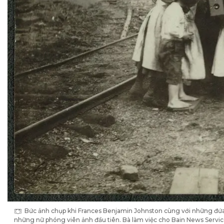
Bức ảnh chụp khi Frances Benjamin Johnston cùng với những đứa
những nữ phóng viên ảnh đầu tiên. Bà làm việc cho Bain News Servic