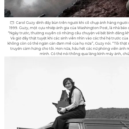
Carol Guzy dính đầy bùn trên người khi cô chụp ảnh hàng người n
1999. Guzy, một cựu nhiếp ảnh gia của Washington Post, là nhà báo đ
“Ngày trước, thường xuyên có những câu chuyện về bất bình đẳng khi
Và giờ đây thật tuyệt khi các sinh viên nhìn vào các thế hệ trước c
không còn có thể ngăn cản đam mê của họ nữa”, Guzy nói. “Tôi thật 
truyền cảm hứng cho tôi. Hơn nữa, hầu hết các nữ phóng viên ảnh mà
mình. Có thể nói thông qua lăng kính máy ảnh, chún