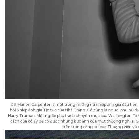
Marion Carpenter là một trong những nữ nhiếp ảnh gia đầu tiên 
hội Nhiếp ảnh gia Tin tức của Nhà Trắng. Cô cũng là người phụ nữ d
Harry Truman. Một người phụ trách chuyên mục của Washington Time
cách của cô ấy để có được những bức ảnh của một thượng nghị sĩ. S
trên trong căng tin của Thượng viện và 