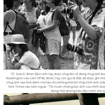
Joan E. Biren (Bức ảnh này được chụp khi cô đang chụp ảnh bu
Washington vào năm 1978). Biren, hay còn gọi là JEB, đã được ghi nh
chụp ảnh vào thời điểm mà hầu như không thể tìm thấy hình ảnh châ
York Times vào năm ngoái. “Tôi muốn những bức ảnh của mình được 
dựng một phong trào đấu tranh cho sự