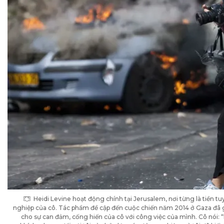
Heidi Levine hoạt động chính tại Jerusalem, nơi từng là tiền 
nghiệp của cô. Tác phẩm đề cập đến cuộc chiến năm 2014 ở Gaza đã g
cho sự can đảm, cống hiến của cô với công việc của mình. Cô nói: