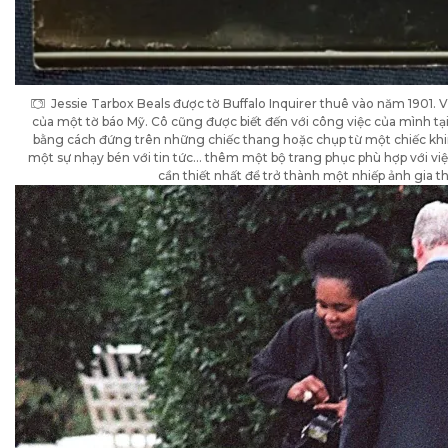
Jessie Tarbox Beals được tờ Buffalo Inquirer thuê vào năm 1901. V
của một tờ báo Mỹ. Cô cũng được biết đến với công việc của mình tạ
bằng cách đứng trên những chiếc thang hoặc chụp từ một chiếc khi
một sự nhạy bén với tin tức… thêm một bộ trang phục phù hợp với việ
cần thiết nhất để trở thành một nhiếp ảnh gia thờ