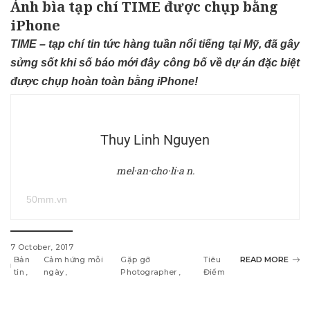
Ảnh bìa tạp chí TIME được chụp bằng
iPhone
TIME – tạp chí tin tức hàng tuần nổi tiếng tại Mỹ, đã gây
sửng sốt khi số báo mới đây công bố về dự án đặc biệt
được chụp hoàn toàn bằng iPhone!
Thuy Linh Nguyen
mel·an·cho·li·a n.
50mm.vn
7 October, 2017
Bản
Cảm hứng mỗi
Gặp gỡ
Tiêu
READ MORE
tin
ngày
Photographer
Điểm