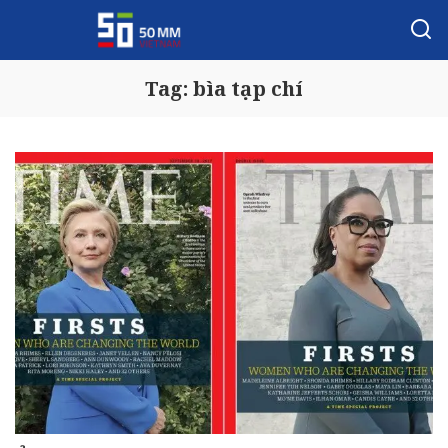
Tag:
bìa tạp chí