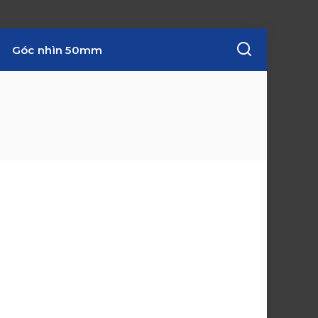
Góc nhìn 50mm
w
i
n
d
o
w