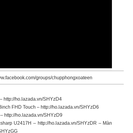
www.facebook.com/groups/chupphongxoateen
 –
http://ho.lazada.vn/SHYzD4
3inch FHD Touch –
http://ho.lazada.vn/SHYzD6
 –
http://ho.lazada.vn/SHYzD9
rasharp U2417H –
http://ho.lazada.vn/SHYzDR
– Màn
n/SHYzGG