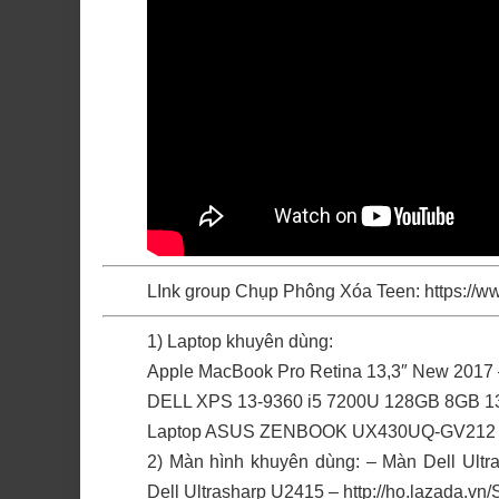
LInk group Chụp Phông Xóa Teen:
https://
1) Laptop khuyên dùng:
Apple MacBook Pro Retina 13,3″ New 2017
DELL XPS 13-9360 i5 7200U 128GB 8GB 1
Laptop ASUS ZENBOOK UX430UQ-GV212
2) Màn hình khuyên dùng: – Màn Dell Ult
Dell Ultrasharp U2415 –
http://ho.lazada.v