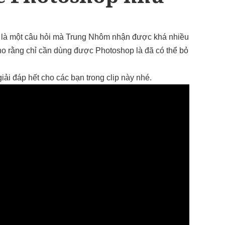
 là một câu hỏi mà Trung Nhôm nhận được khá nhiều
cho rằng chỉ cần dùng được Photoshop là đã có thể bỏ
ải đáp hết cho các bạn trong clip này nhé.