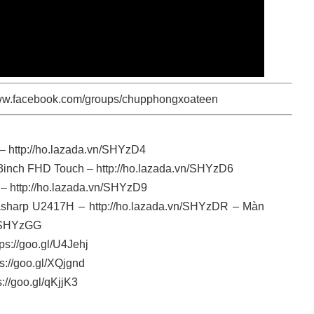
www.facebook.com/groups/chupphongxoateen
 –
http://ho.lazada.vn/SHYzD4
3inch FHD Touch –
http://ho.lazada.vn/SHYzD6
 –
http://ho.lazada.vn/SHYzD9
rasharp U2417H –
http://ho.lazada.vn/SHYzDR
– Màn
n/SHYzGG
tps://goo.gl/U4Jehj
ps://goo.gl/XQjgnd
s://goo.gl/qKjjK3