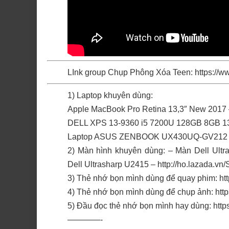
LInk group Chụp Phông Xóa Teen:
https://
1) Laptop khuyên dùng:
Apple MacBook Pro Retina 13,3″ New 2017
DELL XPS 13-9360 i5 7200U 128GB 8GB 1
Laptop ASUS ZENBOOK UX430UQ-GV212
2) Màn hình khuyên dùng: – Màn Dell Ult
Dell Ultrasharp U2415 –
http://ho.lazada.v
3) Thẻ nhớ bọn mình dùng để quay phim:
ht
4) Thẻ nhớ bọn mình dùng để chụp ảnh:
htt
5) Đầu đọc thẻ nhớ bọn mình hay dùng:
http
————-