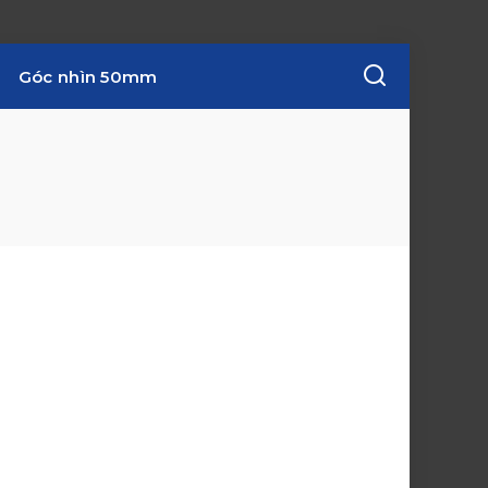
Góc nhìn 50mm
w
i
n
d
o
w