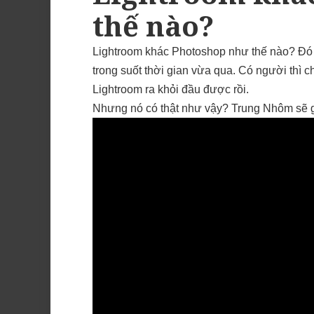
thế nào?
Lightroom khác Photoshop như thế nào? Đó
trong suốt thời gian vừa qua. Có người thì 
Lightroom ra khỏi đầu được rồi.
Nhưng nó có thật như vậy? Trung Nhôm sẽ gi