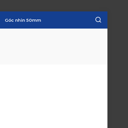
Góc nhìn 50mm
w
i
n
d
o
w