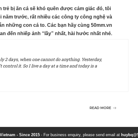
trẻ bị ăn cá sẽ khó quên được cảm giác đó, tôi
i năm trước, rất nhiều các công ty công nghệ và
sẵn những con cá to. Các bạn hãy cùng 50mm.vn
an đến nhiếp ảnh “lầy” nhất, hài hước nhất nhé.
only 2 days, when one cannot do anything. Yesterday,
control it. So I live a day at a time and today is a
READ MORE
ietnam - Since 2015
- For business enquiry, please send email at
huybq@