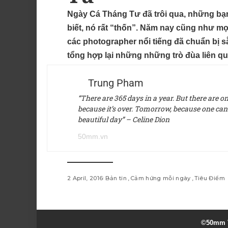
Ngày Cá Tháng Tư đã trôi qua, những bạn 
biết, nó rất “thốn”. Năm nay cũng như mọ
các photographer nổi tiếng đã chuẩn bị 
tổng hợp lại những những trò đùa liên qu
Trung Pham
“There are 365 days in a year. But there are 
because it’s over. Tomorrow, because one can’t 
beautiful day” – Celine Dion
50mm.vn
2 April, 2016
Bản tin
Cảm hứng mỗi ngày
Tiêu Điểm
©50mm V