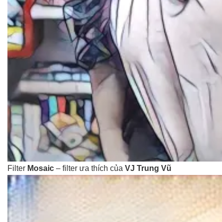
Filter
Mosaic
– filter ưa thích của
VJ Trung Vũ