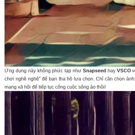
Ứng dụng này không phức tạp như
Snapseed
hay
VSCO
v
chơi nghề nghệ” để bạn tha hồ lựa chọn. Chỉ cần chọn ảnh, c
mạng xã hội để tiếp tục công cuộc sống ảo thôi!