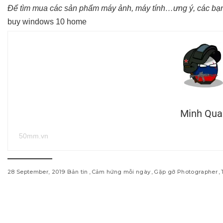
Để tìm mua các sản phẩm máy ảnh, máy tính…ưng ý, các bạn
buy windows 10 home
Minh Qua
50mm.vn
28 September, 2019
Bản tin
Cảm hứng mỗi ngày
Gặp gỡ Photographer
w
i