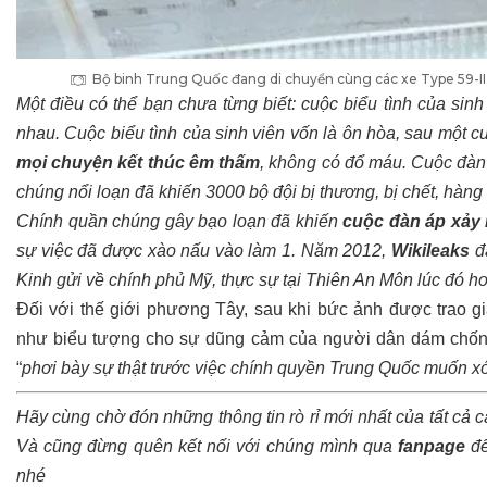
Bộ binh Trung Quốc đang di chuyển cùng các xe Type 59-II 
Một điều có thể bạn chưa từng biết: cuộc biểu tình của sin
nhau. Cuộc biểu tình của sinh viên vốn là ôn hòa, sau một 
mọi chuyện kết thúc êm thấm
, không có đổ máu. Cuộc đàn
chúng nổi loạn đã khiến 3000 bộ đội bị thương, bị chết, hàng
Chính quần chúng gây bạo loạn đã khiến
cuộc đàn áp xảy 
sự việc đã được xào nấu vào làm 1. Năm 2012,
Wikileaks
đã
Kinh gửi về chính phủ Mỹ, thực sự tại Thiên An Môn lúc đó 
Đối với thế giới phương Tây, sau khi bức ảnh được trao gi
như biểu tượng cho sự dũng cảm của người dân dám chống 
“
phơi bày sự thật trước việc chính quyền Trung Quốc muốn xóa
Hãy cùng chờ đón những thông tin rò rỉ mới nhất của tất cả 
Và cũng đừng quên kết nối với chúng mình qua
fanpage
để
nhé