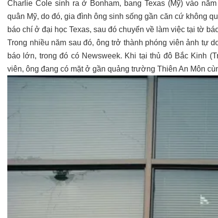
Charlie Cole sinh ra ở Bonham, bang Texas (Mỹ) vào năm 
quân Mỹ, do đó, gia đình ông sinh sống gần căn cứ không q
báo chí ở đại học Texas, sau đó chuyển về làm việc tại tờ b
Trong nhiều năm sau đó, ông trở thành phóng viên ảnh tự do
báo lớn, trong đó có Newsweek. Khi tại thủ đô Bắc Kinh (T
viên, ông đang có mặt ở gần quảng trường Thiên An Môn cùn