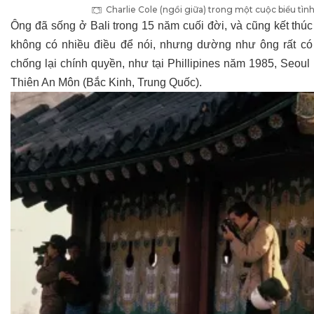
Charlie Cole (ngồi giữa) trong một cuộc biểu tìn
Ông đã sống ở Bali trong 15 năm cuối đời, và cũng kết thú
không có nhiều điều để nói, nhưng dường như ông rất có
chống lại chính quyền, như tại Phillipines năm 1985, Seou
Thiên An Môn (Bắc Kinh, Trung Quốc).