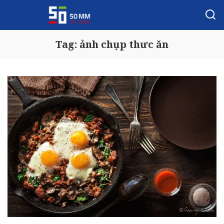
Tag:
ảnh chụp thưc ăn