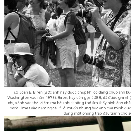
Joan E. Biren (Bức ảnh này được chụp khi cô đang chụp ảnh bu
Washington vào năm 1978). Biren, hay còn gọi là JEB, đã được ghi nh
chụp ảnh vào thời điểm mà hầu như không thể tìm thấy hình ảnh châ
York Times vào năm ngoái. “Tôi muốn những bức ảnh của mình được 
dựng một phong trào đấu tranh cho sự