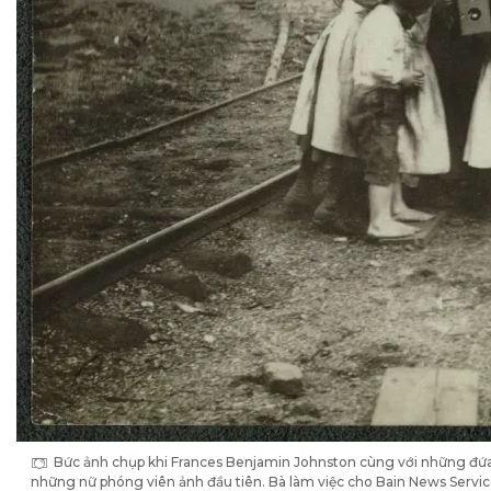
Bức ảnh chụp khi Frances Benjamin Johnston cùng với những đứa
những nữ phóng viên ảnh đầu tiên. Bà làm việc cho Bain News Servic