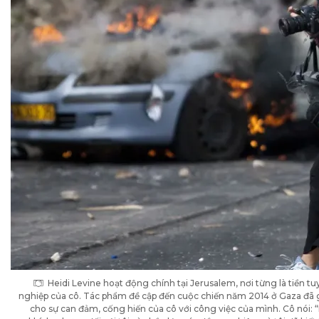
Heidi Levine hoạt động chính tại Jerusalem, nơi từng là tiền 
nghiệp của cô. Tác phẩm đề cập đến cuộc chiến năm 2014 ở Gaza đã g
cho sự can đảm, cống hiến của cô với công việc của mình. Cô nói: