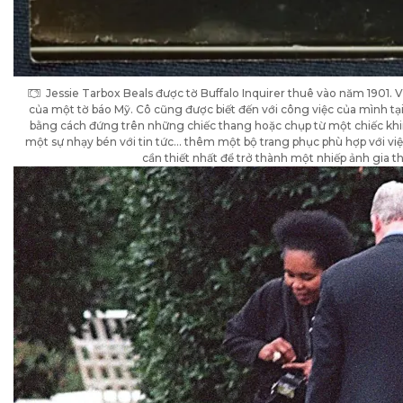
Jessie Tarbox Beals được tờ Buffalo Inquirer thuê vào năm 1901. V
của một tờ báo Mỹ. Cô cũng được biết đến với công việc của mình tạ
bằng cách đứng trên những chiếc thang hoặc chụp từ một chiếc khi
một sự nhạy bén với tin tức… thêm một bộ trang phục phù hợp với việ
cần thiết nhất để trở thành một nhiếp ảnh gia thờ