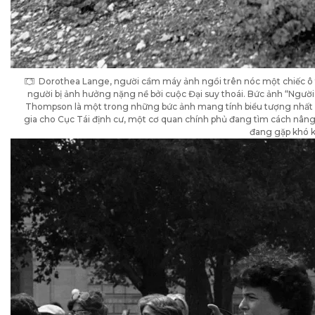
Dorothea Lange, người cầm máy ảnh ngồi trên nóc một chiếc ô 
người bị ảnh hưởng nặng nề bởi cuộc Đại suy thoái. Bức ảnh “Ngườ
Thompson là một trong những bức ảnh mang tính biểu tượng nhất củ
gia cho Cục Tái định cư, một cơ quan chính phủ đang tìm cách nâ
đang gặp khó 