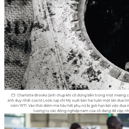
Charlotte Brooks (ảnh chụp khi cô đứng bên trong một miệng c
ảnh duy nhất của tờ Look, tạp chí Mỹ xuất bản hai tuần một lần đưa 
năm 1971. Vào thời điểm mà hầu hết phụ nữ bị giới hạn bởi việc đưa 
tương tự các đồng nghiệp nam của cô đang đề cập, nh