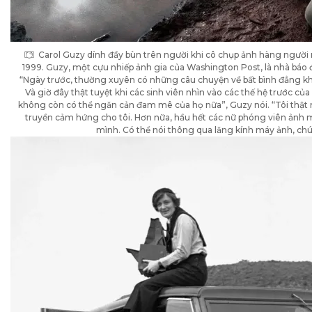
Carol Guzy dính đầy bùn trên người khi cô chụp ảnh hàng người n
1999. Guzy, một cựu nhiếp ảnh gia của Washington Post, là nhà báo đ
“Ngày trước, thường xuyên có những câu chuyện về bất bình đẳng khi
Và giờ đây thật tuyệt khi các sinh viên nhìn vào các thế hệ trước c
không còn có thể ngăn cản đam mê của họ nữa”, Guzy nói. “Tôi thật 
truyền cảm hứng cho tôi. Hơn nữa, hầu hết các nữ phóng viên ảnh mà
mình. Có thể nói thông qua lăng kính máy ảnh, chún