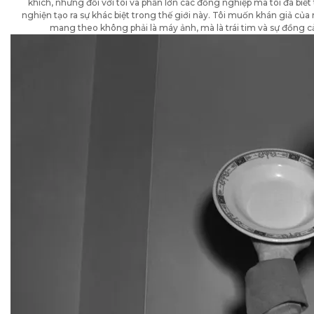
khích, nhưng đối với tôi và phần lớn các đồng nghiệp mà tôi đã biết
nghiện tạo ra sự khác biệt trong thế giới này. Tôi muốn khán giả của 
mang theo không phải là máy ảnh, mà là trái tim và sự đồng c