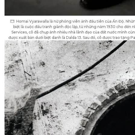
Homai Vyarawalla là nữ phóng viên ảnh đầu tiên của Ấn Độ. Những
biệt là cuộc đấu tranh giành độc lập, từ những năm 1930 cho đến n
Services, cô đã chụp ảnh nhiều nhà lãnh đạo của đất nước mình cũn
được xuất bản dưới biệt danh là Dalda 13. Sau đó, cô được trao tặng 