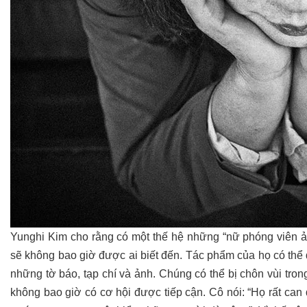
Yunghi Kim cho rằng có một thế hệ những “nữ phóng viên ản
sẽ không bao giờ được ai biết đến. Tác phẩm của họ có thể
những tờ báo, tạp chí và ảnh. Chúng có thể bị chôn vùi tro
không bao giờ có cơ hội được tiếp cận. Cô nói: “Họ rất ca