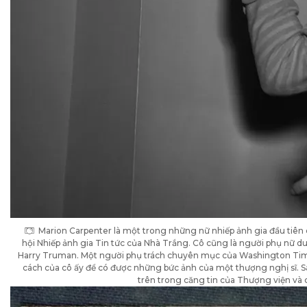
Marion Carpenter là một trong những nữ nhiếp ảnh gia đầu tiên 
hội Nhiếp ảnh gia Tin tức của Nhà Trắng. Cô cũng là người phụ nữ d
Harry Truman. Một người phụ trách chuyên mục của Washington Time
cách của cô ấy để có được những bức ảnh của một thượng nghị sĩ. S
trên trong căng tin của Thượng viện và 